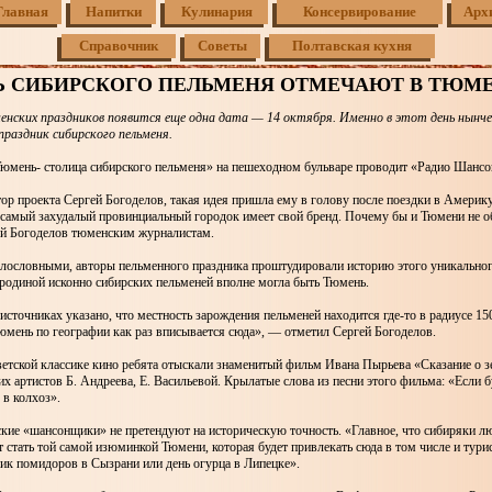
Главная
Напитки
Кулинария
Консервирование
Арх
Справочник
Советы
Полтавская кухня
Ь СИБИРСКОГО ПЕЛЬМЕНЯ ОТМЕЧАЮТ В ТЮМ
енских праздников появится еще одна дата — 14 октября. Именно в этот день нынче
праздник сибирского пельменя.
юмень- столица сибирского пельменя» на пешеходном бульваре проводит «Радио Шансо
тор проекта Сергей Богоделов, такая идея пришла ему в голову после поездки в Америк
самый захудалый провинциальный городок имеет свой бренд. Почему бы и Тюмени не об
й Богоделов тюменским журналистам.
олословными, авторы пельменного праздника проштудировали историю этого уникальног
 родиной исконно сибирских пельменей вполне могла быть Тюмень.
источниках указано, что местность зарождения пельменей находится где-то в радиусе 15
юмень по географии как раз вписывается сюда», — отметил Сергей Богоделов.
ветской классике кино ребята отыскали знаменитый фильм Ивана Пырьева «Сказание о з
их артистов Б. Андреева, Е. Васильевой. Крылатые слова из песни этого фильма: «Если 
 в колхоз».
кие «шансонщики» не претендуют на историческую точность. «Главное, что сибиряки лю
 стать той самой изюминкой Тюмени, которая будет привлекать сюда в том числе и турис
ик помидоров в Сызрани или день огурца в Липецке».