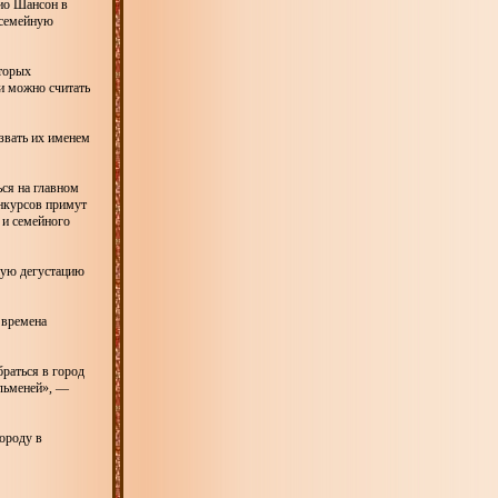
дио Шансон в
 семейную
оторых
и можно считать
звать их именем
ся на главном
нкурсов примут
 и семейного
ную дегустацию
 времена
раться в город
ельменей», —
городу в