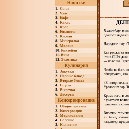
Напитки
1.
Соки
2.
Чай
3.
Кофе
ДЕН
4.
Какао
5.
Квас
В календаре тюм
6.
Компоты
пройдет первый 
7.
Кисели
8.
Минералка
Народное шоу «Т
9.
Молоко
10.
Коктейли
Как рассказал ав
11.
Вина
что в США даже 
12.
Экзотика
— пояснил Серге
Кулинария
Чтобы не быть г
1.
Закуски
обнаружили, что
2.
Первые блюда
3.
Вторые блюда
«В исторических 
4.
Соусы
Уральских гор. Т
5.
Выпечка
6.
Десерты
Кроме того, в со
Консервирование
с участием велик
приезжайте к нам
1.
Общие правила
2.
Консервация
Впрочем, тюменс
3.
Маринование
это блюдо сможет
4.
Соление
например, праздн
5.
Квашение