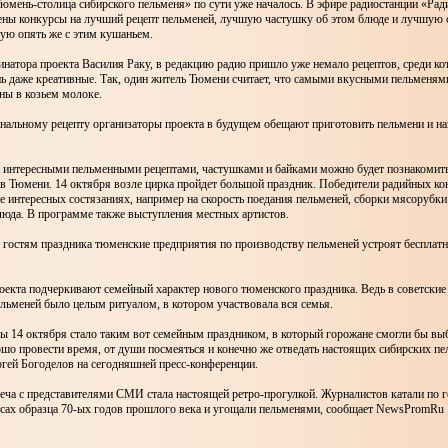
юмень-столица сибирского пельменя» по сути уже началось. В эфире радиостанции «Ра
ны конкурсы на лучший рецепт пельменей, лучшую частушку об этом блюде и лучшую
ую опять же с этим кушаньем.
натора проекта Василия Раку, в редакцию радио пришло уже немало рецептов, среди к
нь даже креативные. Так, один житель Тюмени считает, что самыми вкусными пельменям
ены в козьем молоке.
нальному рецепту организаторы проекта в будущем обещают приготовить пельмени и на
и интересными пельменными рецептами, частушками и байками можно будет познакомить
в Тюмени. 14 октября возле цирка пройдет большой праздник. Победители радийных ко
ее интересных состязаниях, например на скорость поедания пельменей, сборки мясорубки
люда. В программе также выступления местных артистов.
м гостям праздника тюменские предприятия по производству пельменей устроят бесплат
оекта подчеркивают семейный характер нового тюменского праздника. Ведь в советские
льменей было целым ритуалом, в котором участвовала вся семья.
ы 14 октября стало таким вот семейным праздником, в который горожане смогли бы выб
ошо провести время, от души посмеяться и конечно же отведать настоящих сибирских п
гей Богоделов на сегодняшней пресс-конференции.
реча с представителями СМИ стала настоящей ретро-прогулкой. Журналистов катали по 
лесах образца 70-ых годов прошлого века и угощали пельменями, сообщает NewsPromRu