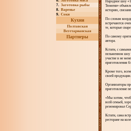
6.
Заготовка мяса
Народное шоу «Т
7.
Заготовка рыбы
Тюмени» объявле
8.
Варенье
историю, связанн
9.
Соки
По словам коорди
Кухни
встречаются оче
Полтавская
те, которые свар
Вегетарианская
Партнеры
По самому ориги
автора.
Кстати, с самым
пельменном шоу 
участие в не мен
приготовления б
Кроме того, все
своей продукции.
Организаторы пр
приготовление пе
«Мы хотим, чтоб
всей семьей, хор
резюмировал Сер
Кстати, сама вст
ресторане на ко