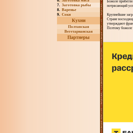
6.
Заготовка мяса
Божоле прибегли 
7.
Заготовка рыбы
потрясающий успе
8.
Варенье
9.
Соки
Крупнейшие загр
Стране восходяще
Кухни
утверждают франц
Полтавская
Поэтому божоле м
Вегетарианская
Партнеры