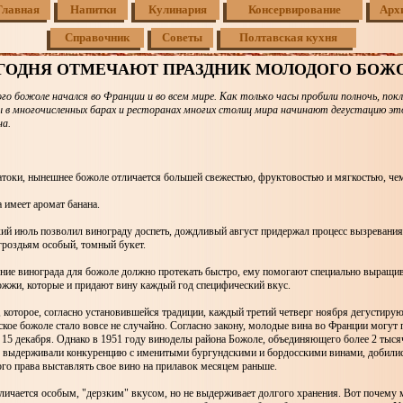
Главная
Напитки
Кулинария
Консервирование
Арх
Справочник
Советы
Полтавская кухня
ГОДНЯ ОТМЕЧАЮT ПРАЗДНИК МОЛОДОГО БОЖ
го божоле начался во Франции и во всем мире. Как только часы пробили полночь, пок
ы в многочисленных барах и ресторанах многих столиц мира начинают дегустацию эт
на.
атоки, нынешнее божоле отличается большей свежестью, фруктовостью и мягкостью, че
 имеет аромат банана.
ий июль позволил винограду доспеть, дождливый август придержал процесс вызревания
гроздьям особый, томный букет.
ние винограда для божоле должно протекать быстро, ему помогают специально выращи
ожжи, которые и придают вину каждый год специфический вкус.
оторое, согласно установившейся традиции, каждый третий четверг ноября дегустирую
ское божоле стало вовсе не случайно. Согласно закону, молодые вина во Франции могут 
 15 декабря. Однако в 1951 году виноделы района Божоле, объединяющего более 2 тыся
м выдерживали конкуренцию с именитыми бургундскими и бордосскими винами, добили
о права выставлять свое вино на прилавок месяцем раньше.
личается особым, "дерзким" вкусом, но не выдерживает долгого хранения. Вот почему