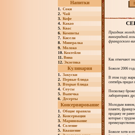
Напитки
1.
Соки
2.
Чай
3.
Кофе
СЕ
4.
Какао
5.
Квас
Праздник молодо
6.
Компоты
виноградной лоз
7.
Кисели
французского ви
8.
Минералка
9.
Молоко
10.
Коктейли
11.
Вина
Как отмечают зн
12.
Экзотика
Кулинария
Божоле 2006 года
1.
Закуски
В этом году жарк
2.
Первые блюда
сентябрь придал 
3.
Вторые блюда
4.
Соусы
Поскольку броже
5.
Выпечка
лабораториях др
6.
Десерты
Консервирование
Молодым вином, к
планете, француз
1.
Общие правила
продажу не ранее
2.
Консервация
которые с трудо
3.
Маринование
преимущественног
4.
Соление
5.
Квашение
Божоле хотя и от