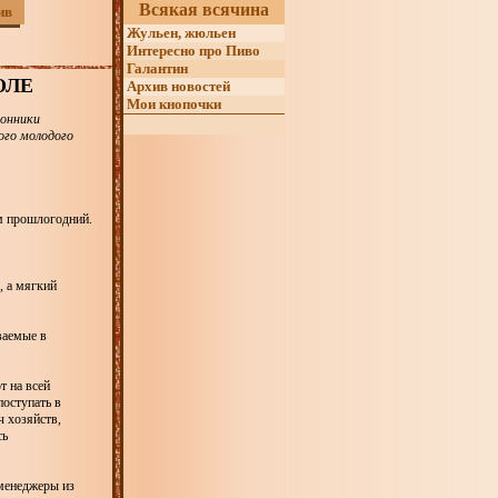
Всякая всячина
ив
Жульен, жюльен
Интересно про Пиво
Галантин
ОЛЕ
Архив новостей
Мои кнопочки
лонники
ого молодого
м прошлогодний.
, а мягкий
ваемые в
т на всей
поступать в
ч хозяйств,
сь
 менеджеры из