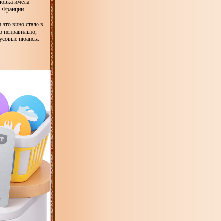
ловка имела
м Франции.
это вино стало в
о неправильно,
кусовые нюансы.