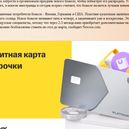
к хитрости и организовали праздник нового божоле, чтобы побыстрее его распродать. У
х, и многие иностранцы и сегодня всерьез считают, что божоле является лучшим вино
аничные потребители божоле - Япония, Германия и США. Поистине культовым напитком 
го солнца. Новое божоле начинают пить в четверг, а заканчивают уже в воскресенье. Эт
узские специалисты, потому что через 2-3 месяца вино приобретает дополнительные в
ожно безбоязненно ставить на стол до марта, сообщает Newsru.com.