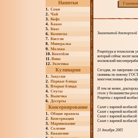
Напитки
Главная
1.
Соки
2.
Чай
3.
Кофе
4.
Какао
5.
Квас
Знаменитой докторской к
6.
Компоты
7.
Кисели
8.
Минералка
9.
Молоко
Рецептура и технология у
10.
Коктейли
который сейчас носит на
11.
Вина
московский мясоперераб
12.
Экзотика
Кулинария
Сегодня, по заверению сп
свинины по новому ГОСТу 
1.
Закуски
многочисленные фальсиф
2.
Первые блюда
3.
Вторые блюда
И тем не менее, докторск
4.
Соусы
столе у большинства росс
5.
Выпечка
Рецепты с вареной колбас
6.
Десерты
Консервирование
Салат с вареной колбасой
Салат с вареной колбасой
1.
Общие правила
Салат с вареной колбасой
2.
Консервация
Салат с вареной колбасо
3.
Маринование
4.
Соление
21 декабря 2005
5.
Квашение