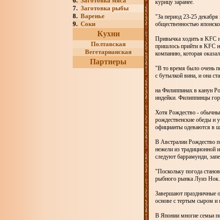
6.
Заготовка мяса
курицу заранее.
7.
Заготовка рыбы
8.
Варенье
"За период 23-25 декабря
9.
Соки
общественностью японск
Кухни
Привычка ходить в KFC на
Полтавская
пришлось прийти в KFC на
Вегетарианская
компанию, которая оказал
Партнеры
"В то время было очень п
с бутылкой вина, и она ст
на Филиппинах в канун Ро
индейки. Филиппинцы гор
Хотя Рождество - обычны
рождественские обеды и 
официанты одеваются в ш
В Австралии Рождество по
нежели из традиционной и
следуют баррамунди, запе
"Поскольку погода станов
рыбного рынка Луиз Нок.
Завершают праздничные об
основе с тертым сыром и 
В Японии многие семьи п