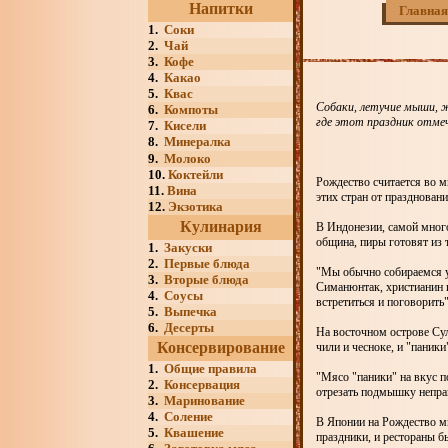
Напитки
Главная
1.
Соки
2.
Чай
3.
Кофе
4.
Какао
5.
Квас
Собаки, летучие мыши, ж
6.
Компоты
где этот праздник отме
7.
Кисели
8.
Минералка
9.
Молоко
10.
Коктейли
Рождество считается во м
11.
Вина
этих стран от празднован
12.
Экзотика
Кулинария
В Индонезии, самой много
община, пиры готовят из т
1.
Закуски
2.
Первые блюда
"Мы обычно собираемся у
3.
Вторые блюда
Симанюнтак, христианин 
4.
Соусы
встретиться и поговорить"
5.
Выпечка
6.
Десерты
На восточном острове Сул
Консервирование
чили и чесноке, и "паник
1.
Общие правила
"Мясо "паники" на вкус п
2.
Консервация
отрезать подмышку неправ
3.
Маринование
4.
Соление
В Японии на Рождество мн
5.
Квашение
праздники, и рестораны б