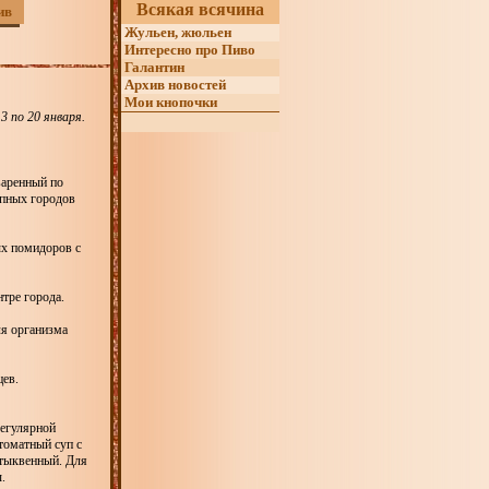
Всякая всячина
ив
Жульен, жюльен
Интересно про Пиво
Галантин
Архив новостей
Мои кнопочки
3 по 20 января.
варенный по
упных городов
ых помидоров с
тре города.
ля организма
цев.
регулярной
томатный суп с
 тыквенный. Для
.