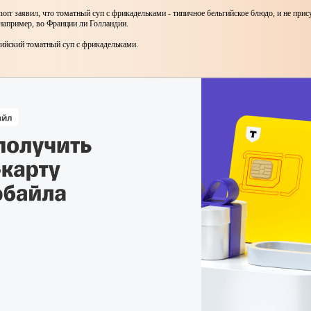
orr заявил, что томатный суп с фрикадельками - типичное бельгийское блюдо, и не прис
 например, во Франции ли Голландии.
гийский томатный суп с фрикадельками.