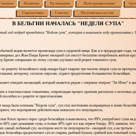
Главная
Напитки
Кулинария
Консервирование
Арх
Справочник
Советы
Полтавская кухня
В БЕЛЬГИИ НАЧАЛАСЬ "НЕДЕЛЯ СУПА"
тый год подряд проводится "Неделя супа", которая в нынешнем году организована с 1
бычной акции является пропаганда супа и здоровой пищи. Как и в предыдущие годы, с
улинарных дел Жан-Пьера Брюно овощной суп смогут бесплатно попробовать жители кр
р Брюно специально по этому случаю улучшил свой рецепт томатного супа.
по рецепту бельгийского шеф-повара будет сварено три тысячи литров супа из протерт
льками, которому, согласно опросам, отдают предпочтение большинство бельгийцев.
сможет отведать желающий, который окажется рядом с оперным театром "Ля Монэ" в цен
ать в пластмассовые стаканчики, сопровождая процесс кратким рассказом о полезных д
й похлебки и о рецепте ее приготовления.
ет назад была основана "Неделя супа", суп стал постепенно возвращаться в меню бельгий
ряют, что мероприятие действительно повысило его популярность.
пов Knorr провел опрос среди бельгийцев и выяснилось, что 99% употребляет супы на 
ых 66% едят домашние супы, и только 49% едят его как первое блюдо. 36% заявили, что 
их самый любимый суп, на втором месте по популярности - овощной суп, а на третьем -
дов бельгийцы предпочитают суп из спаржи, рыбный бульон, грибной или томатный супы