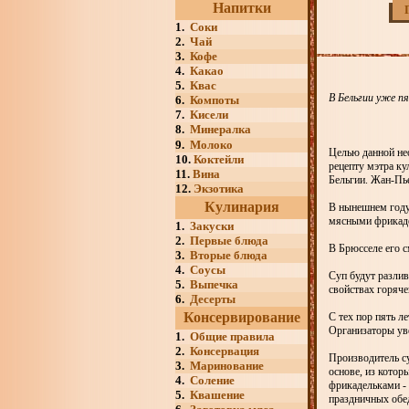
Напитки
1.
Соки
2.
Чай
3.
Кофе
4.
Какао
5.
Квас
В Бельгии уже пя
6.
Компоты
7.
Кисели
8.
Минералка
9.
Молоко
Целью данной нео
10.
Коктейли
рецепту мэтра к
11.
Вина
Бельгии. Жан-Пье
12.
Экзотика
Кулинария
В нынешнем году 
мясными фрикаде
1.
Закуски
2.
Первые блюда
В Брюсселе его 
3.
Вторые блюда
4.
Соусы
Суп будут разлив
5.
Выпечка
свойствах горяче
6.
Десерты
Консервирование
С тех пор пять л
Организаторы уве
1.
Общие правила
2.
Консервация
Производитель су
3.
Маринование
основе, из котор
4.
Соление
фрикадельками - 
5.
Квашение
праздничных обе