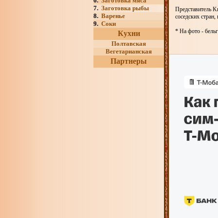
6.
Заготовка мяса
7.
Заготовка рыбы
Представитель Kn
8.
Варенье
соседских стран,
9.
Соки
* На фото - бель
Кухни
Полтавская
Вегетарианская
Партнеры