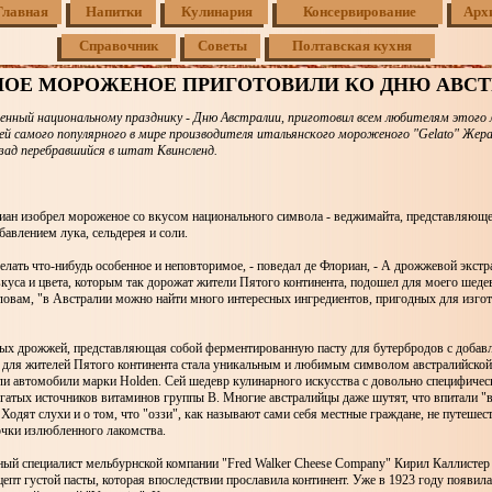
Главная
Напитки
Кулинария
Консервирование
Арх
Справочник
Советы
Полтавская кухня
НОЕ МОРОЖЕНОЕ ПРИГОТОВИЛИ КО ДНЮ АВСТ
енный национальному празднику - Дню Австралии, приготовил всем любителям этого
ей самого популярного в мире производителя итальянского мороженого "Gelato" Жера
азад перебравшийся в штат Квинсленд.
иан изобрел мороженое со вкусом национального символа - веджимайта, представляюще
бавлением лука, сельдерея и соли.
елать что-нибудь особенное и неповторимое, - поведал де Флориан, - А дрожжевой экстр
куса и цвета, которым так дорожат жители Пятого континента, подошел для моего шедев
ловам, "в Австралии можно найти много интересных ингредиентов, пригодных для изго
ых дрожжей, представляющая собой ферментированную пасту для бутербродов с добавл
, для жителей Пятого континента стала уникальным и любимым символом австралийской
ли автомобили марки Holden. Сей шедевр кулинарного искусства с довольно специфичес
гатых источников витаминов группы В. Многие австралийцы даже шутят, что впитали "
Ходят слухи и о том, что "оззи", как называют сами себя местные граждане, не путеше
очки излюбленного лакомства.
ный специалист мельбурнской компании "Fred Walker Cheese Company" Кирил Каллистер
епт густой пасты, которая впоследствии прославила континент. Уже в 1923 году появила