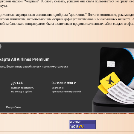
рговой маркой "Vegemite". К слову сказать, успехом она стала пользоваться не сразу из-
куса.
ританская медицинская ассоциация одобрила "достояние" Пятого континента, рекомендо
актики пациентам, испытывающим острый дефицит витаминов и минеральных веществ. 
войны баночка с концентратом была включена в продовольственные пайки солдат и офиц