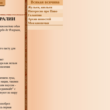
Всякая всячина
ив
Жульен, жюльен
Интересно про Пиво
Галантин
РАЛИИ
Архив новостей
Мои кнопочки
 лакомства один
рдо де Флориан,
го пасту для
акт
ра как нельзя
товления
ением лука,
 нации, такими
ким вкусом -
веджимайт" с
ствуют по миру
 изобрел
сь первая