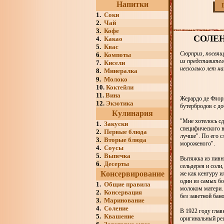
Напитки
1.
Соки
2.
Чай
3.
Кофе
СОЛЕ
4.
Какао
5.
Квас
Сюрприз, посвящ
6.
Компоты
из представител
7.
Кисели
несколько лет н
8.
Минералка
9.
Молоко
10.
Коктейли
11.
Вина
Жерардо де Флор
12.
Экзотика
бутербродов с до
Кулинария
"Мне хотелось сд
1.
Закуски
специфического в
2.
Первые блюда
лучше". По его с
3.
Вторые блюда
мороженого".
4.
Соусы
5.
Выпечка
Вытяжка из пивн
6.
Десерты
сельдерея и соли
Консервирование
же как кенгуру и
один из самых бо
1.
Общие правила
молоком матери. 
2.
Консервация
без заветной бан
3.
Маринование
4.
Соление
В 1922 году глав
5.
Квашение
оригинальный рец