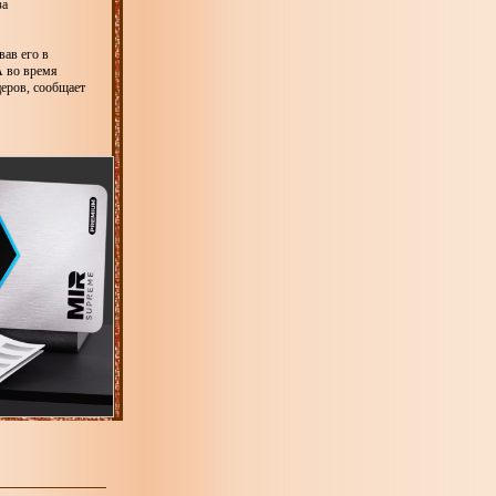
за
вав его в
А во время
еров, сообщает