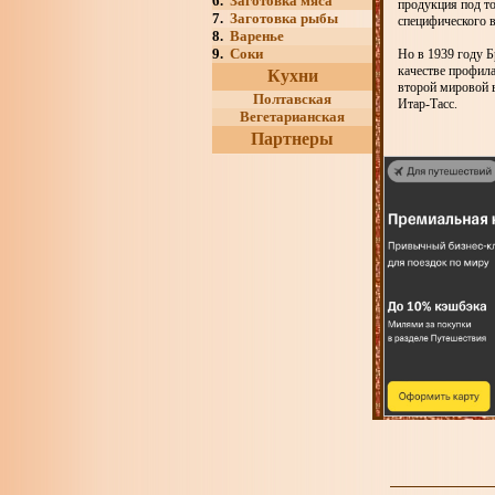
6.
Заготовка мяса
продукция под то
7.
Заготовка рыбы
специфического в
8.
Варенье
9.
Соки
Но в 1939 году Б
качестве профил
Кухни
второй мировой 
Полтавская
Итар-Тасс.
Вегетарианская
Партнеры