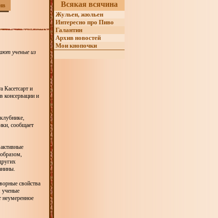
Всякая всячина
ив
Жульен, жюльен
Интересно про Пиво
Галантин
Архив новостей
Мои кнопочки
гают ученые из
а Касетсарт и
в консервации и
 клубнике,
ики, сообщает
 активные
образом,
других
анины.
творные свойства
я ученые
т неумеренное