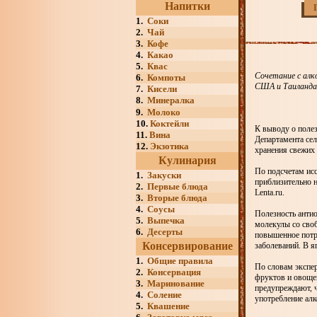
Напитки
1.
Соки
2.
Чай
3.
Кофе
4.
Какао
5.
Квас
Сочетание с алк
6.
Компоты
США и Таиланда
7.
Кисели
8.
Минералка
9.
Молоко
10.
Коктейли
К выводу о полез
11.
Вина
Департамента се
12.
Экзотика
хранения свежих я
Кулинария
По подсчетам исс
1.
Закуски
приблизительно н
2.
Первые блюда
Lenta.ru.
3.
Вторые блюда
4.
Соусы
Полезность анти
5.
Выпечка
молекулы со сво
6.
Десерты
повышенное потре
Консервирование
заболеваний. В я
1.
Общие правила
По словам экспер
2.
Консервация
фруктов и овощей
3.
Маринование
предупреждают, ч
4.
Соление
употребление алк
5.
Квашение