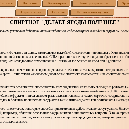
Главная
Напитки
Кулинария
Консервирование
Арх
Справочник
Советы
Полтавская кухня
СПИРТНОЕ "ДЕЛАЕТ ЯГОДЫ ПОЛЕЗНЕЕ"
оголем усиливает действие антиоксидантов, содержащихся в ягодах и фруктах, пола
.
ности фруктово-ягодных алкогольных коктейлей специалисты таиландского Университет
льскохозяйственных исследований США пришли в ходе изучения разнообразных способо
год. Их исследование опубликовано в Journal of the Science of Food and Agriculture.
ледований, сочетание со спиртным усиливает действие антиоксидантов, содержащихся в
а треть. Точно таким же образом добавление спиртного сказывается и на свойствах ежев
оксидантов объясняется способностью этих соединений связывать свободные радикалы –
боной химической связью, которые наносят ущерб клеточным мембранам и ДНК. Таким 
бление фруктов и ягод снижает риск развития онкологических, сердечно-сосудистых и 
годах в больших количествах содержатся такие антиоксиданты как полифенолы и антоци
тов-диетологов, некоторые способы приготовления действительно могут усилить благо
, например, облегчая всасывание содержащихся в них полезных веществ. В то же врем
то никакие антиоксиданты не смогут компенсировать вред здоровью, который причиняе
огольных напитков.