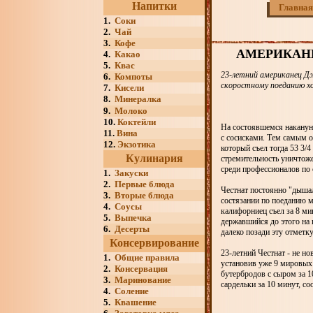
Напитки
Главная
1.
Соки
2.
Чай
3.
Кофе
АМЕРИКАНЕ
4.
Какао
5.
Квас
23-летний американец Дж
6.
Компоты
скоростному поеданию х
7.
Кисели
8.
Минералка
9.
Молоко
10.
Коктейли
На состоявшемся накануне
11.
Вина
с сосисками. Тем самым 
12.
Экзотика
который съел тогда 53 3/
Кулинария
стремительность уничтоже
среди профессионалов по
1.
Закуски
2.
Первые блюда
Честнат постоянно "дышал
3.
Вторые блюда
состязании по поеданию м
4.
Соусы
калифорниец съел за 8 мин
5.
Выпечка
державшийся до этого на 
6.
Десерты
далеко позади эту отметку
Консервирование
23-летний Честнат - не н
1.
Общие правила
установив уже 9 мировых р
2.
Консервация
бутербродов с сыром за 1
3.
Маринование
сардельки за 10 минут, со
4.
Соление
5.
Квашение