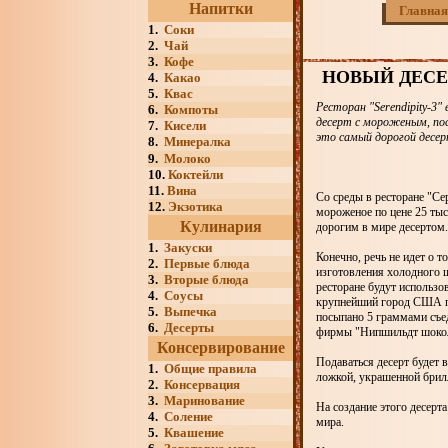
Напитки
Главная
1.
Соки
2.
Чай
3.
Кофе
НОВЫЙ ДЕСЕР
4.
Какао
5.
Квас
Ресторан "Serendipity-3
6.
Компоты
десерт с мороженым, по
7.
Кисели
это самый дорогой десер
8.
Минералка
9.
Молоко
10.
Коктейли
11.
Вина
Со среды в ресторане "Се
12.
Экзотика
мороженое по цене 25 ты
Кулинария
дорогим в мире десертом.
1.
Закуски
Конечно, речь не идет о 
2.
Первые блюда
изготовления холодного ш
3.
Вторые блюда
ресторане будут использов
4.
Соусы
крупнейший город США п
5.
Выпечка
посыпано 5 граммами съед
6.
Десерты
фирмы "Нипшильдт шокола
Консервирование
Подаваться десерт будет 
1.
Общие правила
ложкой, украшенной брил
2.
Консервация
3.
Маринование
На создание этого десерт
4.
Соление
мира.
5.
Квашение