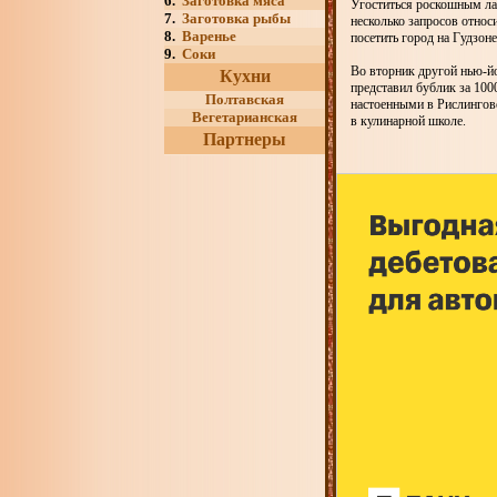
6.
Заготовка мяса
Угоститься роскошным ла
7.
Заготовка рыбы
несколько запросов относ
8.
Варенье
посетить город на Гудзоне
9.
Соки
Во вторник другой нью-й
Кухни
представил бублик за 100
Полтавская
настоенными в Рислингово
Вегетарианская
в кулинарной школе.
Партнеры