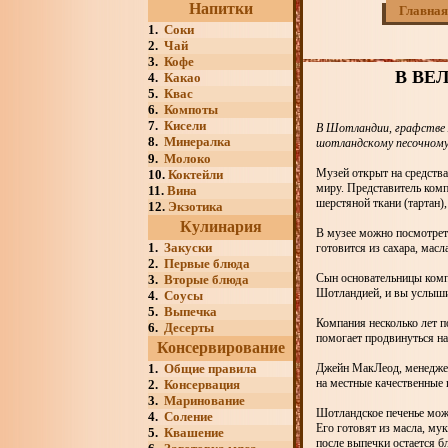
Напитки
Главная
1.
Соки
2.
Чай
3.
Кофе
В ВЕ
4.
Какао
5.
Квас
6.
Компоты
7.
Кисели
В Шотландии, графстве 
8.
Минералка
шотландскому песочному
9.
Молоко
Музей открыт на средства 
10.
Коктейли
миру. Представитель комп
11.
Вина
шерстяной ткани (тартан
12.
Экзотика
Кулинария
В музее можно посмотреть
1.
Закуски
готовится из сахара, мас
2.
Первые блюда
Сын основательницы компа
3.
Вторые блюда
Шотландией, и вы услышит
4.
Соусы
5.
Выпечка
Компания несколько лет п
6.
Десерты
помогает продвинуться на
Консервирование
1.
Общие правила
Джейн МакЛеод, менеджер 
на местные качественные 
2.
Консервация
3.
Маринование
Шотландское печенье мож
4.
Соление
Его готовят из масла, мук
5.
Квашение
после выпечки остается б