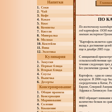
Напитки
Главная
1.
Соки
2.
Чай
3.
Кофе
ПО К
4.
Какао
5.
Квас
По восточному календар
6.
Компоты
год картофеля. ООН так
7.
Кисели
мнению экспертов Орган
8.
Минералка
9.
Молоко
"Картофель является одн
10.
Коктейли
вклад в достижение целей
11.
Вина
еще в декабре 2005 года.
12.
Экзотика
Кулинария
С инициативой присмотре
сельскохозяйственная орг
1.
Закуски
течение следующих трех д
2.
Первые блюда
Без увеличения урожая "в
3.
Вторые блюда
4.
Соусы
Картофель - одна из самы
5.
Выпечка
кукурузе. В 2006 году б
6.
Десерты
сосредоточено в Китае, Р
Консервирование
Европе, Северной Америке
Африки и Латинскую Амер
1.
Общие правила
2.
Консервация
ФАО обращает внимание на
3.
Маринование
количество белков по сра
4.
Соление
жиров.
5.
Квашение