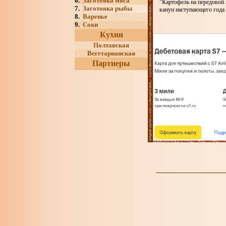
6.
Заготовка мяса
"Картофель на передовой
7.
Заготовка рыбы
канун наступающего года
8.
Варенье
9.
Соки
Кухни
Полтавская
Вегетарианская
Партнеры