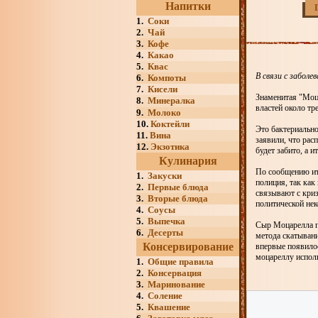
Напитки
1.
Соки
2.
Чай
3.
Кофе
4.
Какао
5.
Квас
В связи с забол
6.
Компоты
7.
Кисели
Знаменитая "Моц
8.
Минералка
властей около тр
9.
Молоко
10.
Коктейли
Это бактериально
11.
Вина
заявили, что рас
12.
Экзотика
будет забито, а 
Кулинария
По сообщению ита
1.
Закуски
полиция, так как
2.
Первые блюда
связывают с криз
3.
Вторые блюда
политической не
4.
Соусы
5.
Выпечка
Сыр Моцарелла пр
6.
Десерты
метода скатывани
Консервирование
впервые появило
моцареллу исполь
1.
Общие правила
2.
Консервация
3.
Маринование
4.
Соление
5.
Квашение