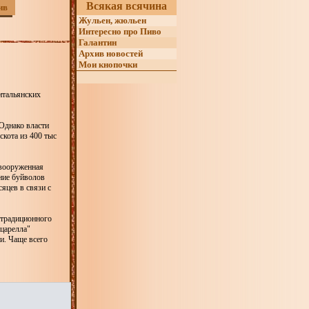
Всякая всячина
ив
Жульен, жюльен
Интересно про Пиво
Галантин
Архив новостей
Мои кнопочки
итальянских
 Однако власти
скота из 400 тыс
 вооруженная
ние буйволов
яцев в связи с
 традиционного
оцарелла"
и. Чаще всего