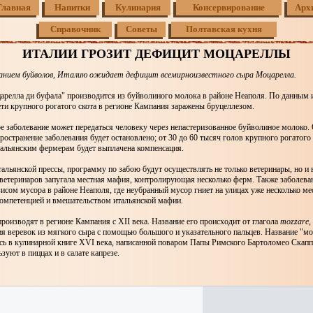
Главная
Напитки
Кулинария
Консервирование
Арх
Справочник
Советы
Полтавская кухня
ИТАЛИИ ГРОЗИТ ДЕФИЦИТ МОЦАРЕЛЛЫ
еванием буйволов, Италию ожидает дефицит всемирноизвестного сыра Моцарелла.
арелла ди буфала" производится из буйволиного молока в районе Неаполя. По данным 
ети крупного рогатого скота в регионе Кампания заражены бруцеллезом.
е заболевание может передаться человеку через непастеризованное буйволиное молоко.
пространение заболевания будет остановлено; от 30 до 60 тысяч голов крупного рогатого 
итальянским фермерам будет выплачена компенсация.
льянской прессы, программу по забою будут осуществлять не только ветеринары, но и
 ветеринаров запугала местная мафия, контролирующая несколько ферм. Также заболева
исом мусора в районе Неаполя, где неубранный мусор гниет на улицах уже несколько мес
компетенцией и вмешательством итальянской мафии.
оизводят в регионе Кампания с XII века. Название его происходит от глагола
mozzare
,
я веревок из мягкого сыра с помощью большого и указательного пальцев. Название "м
сь в кулинарной книге XVI века, написанной поваром Папы Римского Бартоломео Скапп
зуют в пиццах и в салате капрезе.