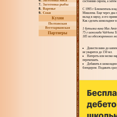
6.
Заготовка мяса
состояния сиропа, а зате
7.
Заготовка рыбы
8.
Варенье
С 1995 г Блюменталь влад
9.
Соки
Мишлена. Еще через два г
вклад в науку, и его при
Кухни
Как сделать шоколадное 
Полтавская
Вегетарианская
1 бутылка вина Mas Amie
Партнеры
75 г шоколада Valrhona T
185 мл обезжиренного м
Довести вино до кипен
не уварится до 150 мл.
Натереть или мелко на
перемешать.
Добавить в шоколадно
блендером. Подавать сраз