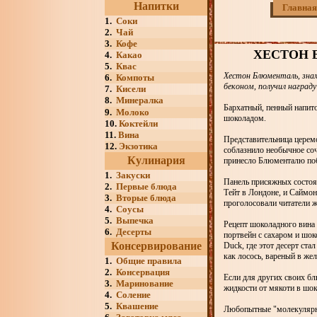
Напитки
Главная
1.
Соки
2.
Чай
3.
Кофе
ХЕСТОН 
4.
Какао
5.
Квас
Хестон Блюменталь, зна
6.
Компоты
беконом, получил награду
7.
Кисели
8.
Минералка
Бархатный, пенный напито
9.
Молоко
шоколадом.
10.
Коктейли
11.
Вина
Представительница церемо
12.
Экзотика
соблазнило необычное соч
Кулинария
принесло Блюменталю побе
1.
Закуски
Панель присяжных состоял
2.
Первые блюда
Тейт в Лондоне, и Саймон
3.
Вторые блюда
проголосовали читатели ж
4.
Соусы
5.
Выпечка
Рецепт шоколадного вина
6.
Десерты
портвейн с сахаром и шок
Консервирование
Duck, где этот десерт ста
как лосось, вареный в жел
1.
Общие правила
2.
Консервация
Если для других своих бл
3.
Маринование
жидкости от мякоти в шо
4.
Соление
5.
Квашение
Любопытные "молекулярны