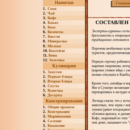
Напитки
Главная
1.
Соки
2.
Чай
3.
Кофе
СОСТАВЛЕН
4.
Какао
5.
Квас
Эксперты-гурманы соста
6.
Компоты
брезгливость и отвращен
7.
Кисели
традиционно готовится 
8.
Минералка
9.
Молоко
Перечень необычных кули
10.
Коктейли
туристов, предпочитающи
11.
Вина
12.
Экзотика
Первую строчку рейтинга 
Кулинария
жареные скорпионы, котор
(вареное утиное яйцо с 
1.
Закуски
можно откушать в Камбод
2.
Первые блюда
3.
Вторые блюда
Кроме того, китайцы и ко
4.
Соусы
Яве и Суматре желающие м
5.
Выпечка
переваренных в желудке 
6.
Десерты
Консервирование
Легенда гласит, что у ис
животных, чем зерна с ко
1.
Общие правила
луваки (дикое плодоядно
2.
Консервация
обломки арахиса, в даль
3.
Маринование
Кофе, сваренный из этих 
4.
Соление
чем денег, называют его "
5.
Квашение