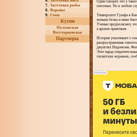
6.
Заготовка мяса
Одни говорят, что у тако
7.
Заготовка рыбы
плесенью. Но в любом слу
8.
Варенье
9.
Соки
Университет Гульфа в Кан
меньше белка и ниже бак
Кухни
Ученые предполагают, что
Полтавская
а аромат приятным.
Вегетарианская
Партнеры
История умалчивает о том
распространенная гипотез
джунглях Индонезии, Фил
Этот парад отвратительны
гигантских муравьев, соо