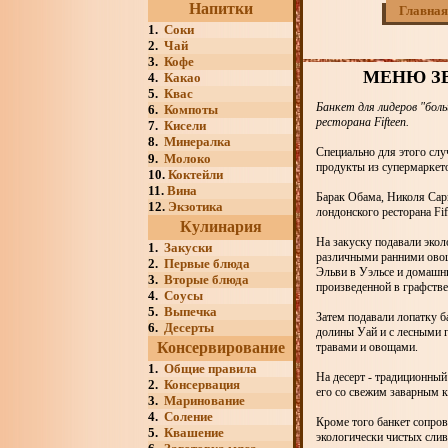
Напитки
Главная
1.
Соки
2.
Чай
3.
Кофе
МЕНЮ ЗВ
4.
Какао
5.
Квас
Банкет для лидеров "бол
6.
Компоты
ресторана Fifteen.
7.
Кисели
8.
Минералка
Специально для этого слу
9.
Молоко
продукты из супермаркето
10.
Коктейли
11.
Вина
Барак Обама, Николя Сар
12.
Экзотика
лондонского ресторана Fi
Кулинария
На закуску подавали экол
1.
Закуски
различными ранними овоща
2.
Первые блюда
Эльви в Уэльсе и домашн
3.
Вторые блюда
произведенной в графстве
4.
Соусы
5.
Выпечка
Затем подавали лопатку 
6.
Десерты
долины Уай и с лесными г
Консервирование
травами и овощами.
1.
Общие правила
На десерт - традиционны
2.
Консервация
его со свежим заварным 
3.
Маринование
4.
Соление
Кроме того банкет сопро
5.
Квашение
экологически чистых сливо