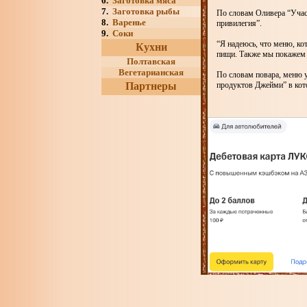
6.
Заготовка мяса
7.
Заготовка рыбы
По словам Оливера “Учас
8.
Варенье
привилегия”.
9.
Соки
“Я надеюсь, что меню, ко
Кухни
пищи. Также мы покажем с
Полтавская
Вегетарианская
По словам повара, меню у
Партнеры
продуктов Джейми” в кот