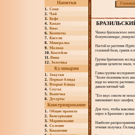
Напитки
Главная
1.
Соки
2.
Чай
3.
Кофе
БРАЗИЛЬСКИ
4.
Какао
5.
Квас
Чашка бразильского мя
6.
Компоты
болеутоляющие, утверж
7.
Кисели
8.
Минералка
Настой из растения
Hyptis
9.
Молоко
головной боли, гриппе и п
10.
Коктейли
11.
Вина
Группа британских иссле
12.
Экзотика
древние целители знали, ч
Кулинария
Глава группы исследовате
1.
Закуски
"Более половины всех ана
2.
Первые блюда
виде во многих растениях"
3.
Вторые блюда
давали мятный чай.
4.
Соусы
5.
Выпечка
"Его вкус совсем не похо
6.
Десерты
напоминает вкус шалфея, 
Консервирование
Для того, чтобы максимал
1.
Общие правила
опрос в Бразилии с целью 
2.
Консервация
3.
Маринование
Наиболее распространенны
4.
Соление
течение получаса. Охлажд
5.
Квашение