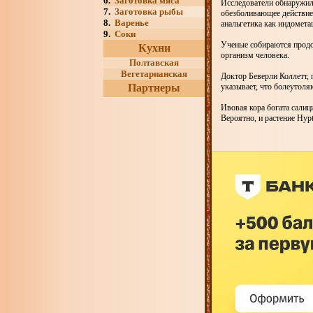
6.
Заготовка мяса
Исследователи обнаружили
7.
Заготовка рыбы
обезболивающее действие 
8.
Варенье
анальгетика как индомета
9.
Соки
Ученые собираются продо
Кухни
организм человека.
Полтавская
Вегетарианская
Доктор Беверли Коллетт, 
Партнеры
указывает, что болеутоля
Ивовая кора богата салиц
Вероятно, и растение Hypt