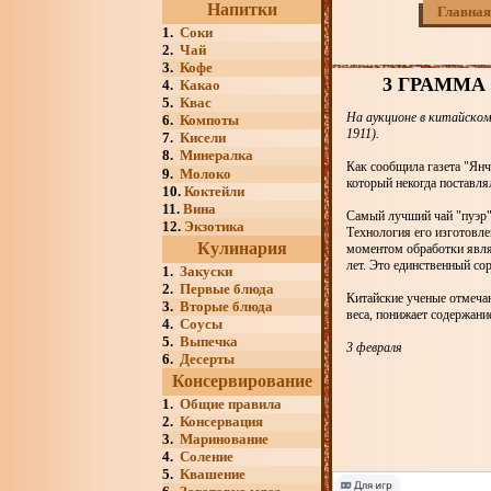
Напитки
Главная
1.
Соки
2.
Чай
3.
Кофе
3 ГРАММА
4.
Какао
5.
Квас
На аукционе в китайском
6.
Компоты
1911).
7.
Кисели
8.
Минералка
Как сообщила газета "Янч
9.
Молоко
который некогда поставля
10.
Коктейли
11.
Вина
Самый лучший чай "пуэр"
12.
Экзотика
Технология его изготовл
Кулинария
моментом обработки являе
лет. Это единственный сор
1.
Закуски
2.
Первые блюда
Китайские ученые отмечаю
3.
Вторые блюда
веса, понижает содержани
4.
Соусы
5.
Выпечка
3 февраля
6.
Десерты
Консервирование
1.
Общие правила
2.
Консервация
3.
Маринование
4.
Соление
5.
Квашение