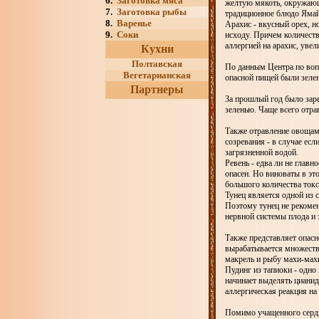
6.
Заготовка мяса
желтую мякоть, окружающ
7.
Заготовка рыбы
традиционное блюдо Ямайк
8.
Варенье
Арахис - вкусный орех, н
9.
Соки
исходу. Причем количеств
аллергией на арахис, увел
Кухни
Полтавская
По данным Центра по вопро
Вегетарианская
опасной пищей были зелень
Партнеры
За прошлый год было зар
зеленью. Чаще всего отра
Также отравление овощами
созревания - в случае ес
загрязненной водой.
Ревень - едва ли не главн
опасен. Но виноваты в это
большого количества токс
Тунец является одной из 
Поэтому тунец не рекоме
нервной системы плода и 
Также представляет опасн
вырабатывается множеств
макрель и рыбу махи-мах
Пудинг из тапиоки - одн
начинает выделять цианид
аллергическая реакция на 
Помимо учащенного сердце