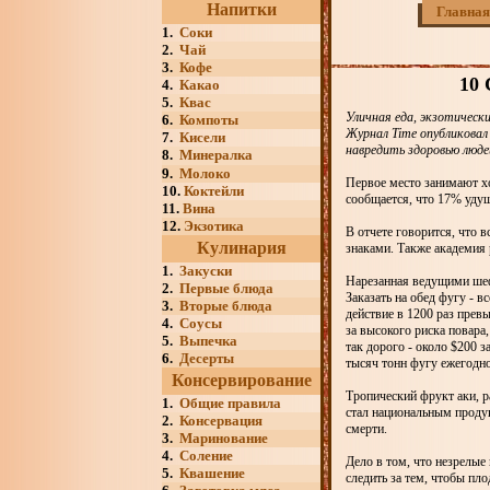
Напитки
Главная
1.
Соки
2.
Чай
3.
Кофе
10
4.
Какао
5.
Квас
Уличная еда, экзотическ
6.
Компоты
Журнал Time опубликовал
7.
Кисели
навредить здоровью люде
8.
Минералка
9.
Молоко
Первое место занимают хо
10.
Коктейли
сообщается, что 17% удуш
11.
Вина
12.
Экзотика
В отчете говорится, что
Кулинария
знаками. Также академия
1.
Закуски
Нарезанная ведущими шеф
2.
Первые блюда
Заказать на обед фугу - в
3.
Вторые блюда
действие в 1200 раз прев
4.
Соусы
за высокого риска повара
5.
Выпечка
так дорого - около $200 
6.
Десерты
тысяч тонн фугу ежегодно
Консервирование
Тропический фрукт аки, р
1.
Общие правила
стал национальным продук
2.
Консервация
смерти.
3.
Маринование
4.
Соление
Дело в том, что незрелые
5.
Квашение
следить за тем, чтобы пл