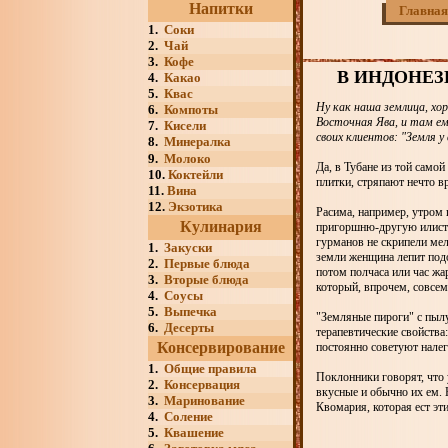
Напитки
Главная
1.
Соки
2.
Чай
3.
Кофе
В ИНДОНЕЗ
4.
Какао
5.
Квас
Ну как наша землица, хо
6.
Компоты
Восточная Ява, и там е
7.
Кисели
своих клиентов: "Земля у
8.
Минералка
9.
Молоко
Да, в Тубане из той само
10.
Коктейли
плитки, стряпают нечто в
11.
Вина
12.
Экзотика
Расима, например, утром 
Кулинария
пригоршню-другую илисто
гурманов не скрипели мел
1.
Закуски
земли женщина лепит подо
2.
Первые блюда
потом полчаса или час жа
3.
Вторые блюда
который, впрочем, совсем
4.
Соусы
5.
Выпечка
"Земляные пироги" с пылу
6.
Десерты
терапевтические свойств
Консервирование
постоянно советуют налег
1.
Общие правила
Поклонники говорят, что 
2.
Консервация
вкусные и обычно их ем. 
3.
Маринование
Квомария, которая ест эти
4.
Соление
5.
Квашение