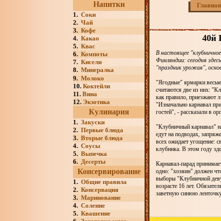
Напитки
Главная
1.
Соки
2.
Чай
3.
Кофе
40й
4.
Какао
5.
Квас
В настоящее "клубничное
6.
Компоты
Финляндии: сегодня здес
7.
Кисели
"праздник урожая", осно
8.
Минералка
9.
Молоко
"Ягодные" ярмарки весьм
10.
Коктейли
считаются две из них: "К
11.
Вина
как правило, приезжают л
12.
Экзотика
"Изначально карнавал при
Кулинария
гостей", - рассказали в ор
1.
Закуски
"Клубничный карнавал" н
2.
Первые блюда
едут на подводах, запряж
3.
Вторые блюда
всех ожидает угощение: с
4.
Соусы
клубника. В этом году зд
5.
Выпечка
6.
Десерты
Карнавал-парад принимае
Консервирование
одно: "хозяин" должен чт
выборы "Клубничной деву
1.
Общие правила
возрасте 16 лет. Обязате
2.
Консервация
заветную синюю ленточку 
3.
Маринование
4.
Соление
5.
Квашение