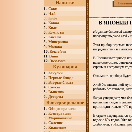
Напитки
Главная
1.
Соки
2.
Чай
3.
Кофе
В ЯПОНИИ 
4.
Какао
5.
Квас
На рынке бытовой элетро
6.
Компоты
превращать рис в хлеб -
7.
Кисели
8.
Минералка
Этот прибор перемалывае
9.
Молоко
ингредиентами и выпекает 
10.
Коктейли
11.
Вина
В Японии этот прибор наз
12.
Экзотика
испанское слово, означаю
Кулинария
страны в следующем году
1.
Закуски
Стоимость прибора будет 
2.
Первые блюда
3.
Вторые блюда
Хлеб без пшеничной муки
4.
Соусы
работать без глютена, ко
5.
Выпечка
6.
Десерты
Sanyo утверждает, что бл
Консервирование
привычки людей и увелича
производит только 40% пр
1.
Общие правила
2.
Консервация
В стране выращивается до
3.
Маринование
вдвое с 60х годов 20го в
4.
Соление
хлебопечек в Японии проц
5.
Квашение