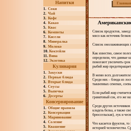
Напитки
Главная
1.
Соки
2.
Чай
3.
Кофе
Американские
4.
Какао
5.
Квас
Список продуктов, замед
6.
Компоты
мясо как источник белков,
7.
Кисели
8.
Минералка
Список омолаживающих пр
9.
Молоко
10.
Коктейли
Как известно, самое поле
11.
Вина
определили, что данные 
12.
Экзотика
помогают увеличить срок 
Кулинария
рыбий жир предотвращает
1.
Закуски
В меню всех долгожителе
2.
Первые блюда
Среди них – блюда из лос
3.
Вторые блюда
тыквенных семенах, соев
4.
Соусы
5.
Выпечка
Если рыбий жир считается
6.
Десерты
гранатовый сок, его же 
Консервирование
Среди других источников
1.
Общие правила
кладезь белка, а также с
2.
Консервация
брюссельская), лук и чесн
3.
Маринование
4.
Соление
Что касается фруктов, то
5.
Квашение
историей человечества. С