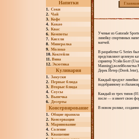
Напитки
Главная
1.
Соки
2.
Чай
3.
Кофе
4.
Какао
5.
Квас
Ученые из Gatorade Sport
6.
Компоты
линейку спортивных напит
7.
Кисели
матчей.
8.
Минералка
9.
Молоко
В разработке G Series бы
10.
Коктейли
представляют целевую ка
11.
Вина
спринтер Усэйн Болт (Usa
12.
Экзотика
Manning),волейболистка 
Кулинария
Дерек Йетер (Derek Jeter
1.
Закуски
Каждый продукт линейки G
2.
Первые блюда
подобранному и сбаланси
3.
Вторые блюда
4.
Соусы
Каждый из трех типов (01
5.
Выпечка
после — и имеет свою фо
6.
Десерты
Консервирование
В новом ролике, созданно
1.
Общие правила
2.
Консервация
3.
Маринование
4.
Соление
5.
Квашение