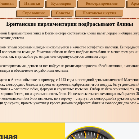
Главная
Напитки
Кулинария
Консервирование
Арх
Справочник
Советы
Полтавская кухня
Британские парламентарии подбрасывают блины
ной Парламентской гонке в Вестминстере состязались члены палат лордов и общин, жу
ческие деятели.
ном этими серезными людьми используется в качестве эстафетной палочки. Ее передают
коллегам по команде. Участник обязан на бегу подбрасывать блин не менее трех раз и
лина, как в детской игре, отправляет соревнующегося снова на старт.
аготворительная, деньги от нее пойдут на реализацию проекта «Реабилитация», направле
алидов и обеспечение их рабочими местами.
дело в Англии обычное, к примеру, с 1445 года в последний день католической Маслени
ках сковороды с блином и время от времени подбрасывая его в воздух, бегут домохозяй
тюмы – расшитые юбки, фартуки и кружевные косынки. Отбор на бега серьезный, т.к. п
 хорошо бегать, но и идеально испечь блин. Из несколько тысяч желающих выбирается 3
 колокола хозяйка блин выпекает, по второму – стартует со сковородкой в руке на диста
 до церкви, причем участница кросса должна подбросить блин на сковородке два раза – 