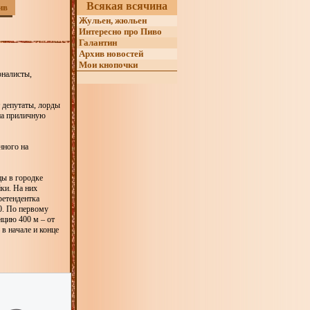
Всякая всячина
ив
Жульен, жюльен
Интересно про Пиво
Галантин
Архив новостей
Мои кнопочки
рналисты,
 депутаты, лорды
 на приличную
нного на
цы в городке
ки. На них
ретендентка
0. По первому
нцию 400 м – от
в начале и конце