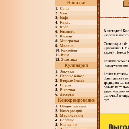
Напитки
1.
Соки
2.
Чай
3.
Кофе
4.
Какао
5.
Квас
В ежегодной Блин
6.
Компоты
известные полити
7.
Кисели
8.
Минералка
Сковородка с бли
9.
Молоко
и работники СМИ 
10.
Коктейли
высоту. Потеря б
11.
Вина
12.
Экзотика
Блинная гонка бл
Кулинария
поддержание инв
1.
Закуски
Блинные гонки – 
2.
Первые блюда
Олни, держа в ру
3.
Вторые блюда
традиционные кос
4.
Соусы
должна не только
5.
Выпечка
удару «блинного»
6.
Десерты
рыночной площади
Консервирование
пути.
1.
Общие правила
2.
Консервация
3.
Маринование
4.
Соление
5.
Квашение