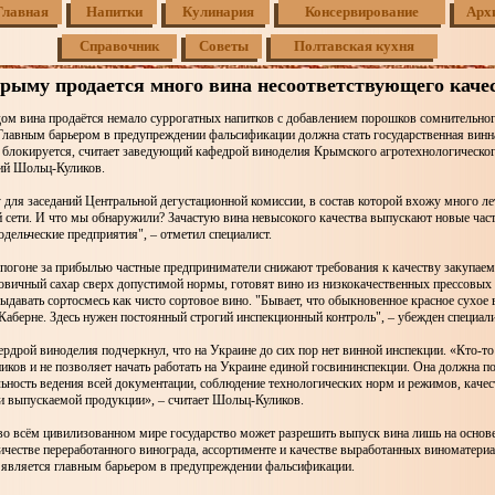
Главная
Напитки
Кулинария
Консервирование
Арх
Справочник
Советы
Полтавская кухня
рыму продается много вина несоответствующего каче
ом вина продаётся немало суррогатных напитков с добавлением порошков сомнительно
Главным барьером в предупреждении фальсификации должна стать государственная винн
 блокируется, считает заведующий кафедрой виноделия Крымского агротехнологическог
ий Шольц-Куликов.
для заседаний Центральной дегустационной комиссии, в состав которой вхожу много лет
 сети. И что мы обнаружили? Зачастую вина невысокого качества выпускают новые час
дельческие предприятия", – отметил специалист.
 погоне за прибылью частные предприниматели снижают требования к качеству закупаем
овичный сахар сверх допустимой нормы, готовят вино из низкокачественных прессовых 
ыдавать сортосмесь как чисто сортовое вино. "Бывает, что обыкновенное красное сухое 
Каберне. Здесь нужен постоянный строгий инспекционный контроль", – убежден специали
рдрой виноделия подчеркнул, что на Украине до сих пор нет винной инспекции. «Кто-то
ков и не позволяет начать работать на Украине единой госвининспекции. Она должна п
ьность ведения всей документации, соблюдение технологических норм и режимов, качес
и выпускаемой продукции», – считает Шольц-Куликов.
 во всём цивилизованном мире государство может разрешить выпуск вина лишь на основ
ичестве переработанного винограда, ассортименте и качестве выработанных виноматери
 является главным барьером в предупреждении фальсификации.