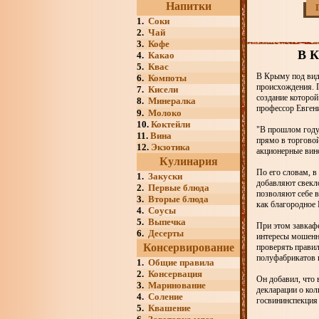
Напитки
1.
Соки
2.
Чай
3.
Кофе
В К
4.
Какао
5.
Квас
В Крыму под вид
6.
Компоты
происхождения. 
7.
Кисели
создание которой
8.
Минералка
профессор Евген
9.
Молоко
10.
Коктейли
"В прошлом году 
11.
Вина
прямо в торговой
12.
Экзотика
акционерные вино
Кулинария
По его словам, в
1.
Закуски
добавляют свекл
2.
Первые блюда
позволяют себе в
3.
Вторые блюда
как благородное 
4.
Соусы
5.
Выпечка
При этом завкафе
6.
Десерты
интересы мошенни
Консервирование
проверять правил
полуфабрикатов 
1.
Общие правила
2.
Консервация
Он добавил, что
3.
Маринование
декларации о кол
4.
Соление
госвининспекция
5.
Квашение