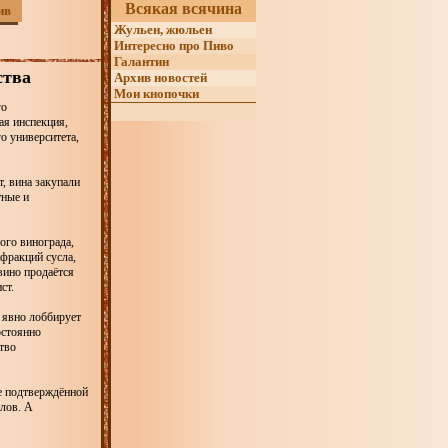
Всякая всячина
ив
Жульен, жюльен
Интересно про Пиво
Галантин
ства
Архив новостей
Мои кнопочки
го
ая инспекция,
о университета,
, вина закупали
тные и
ого винограда,
фракций сусла,
вино продаётся
ст.
 явно лоббирует
остоянно
тво
е подтверждённой
алов. А