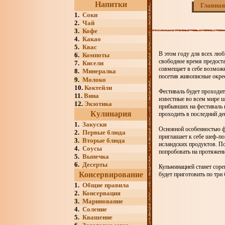
Напитки
Главная
1.
Соки
2.
Чай
3.
Кофе
4.
Какао
5.
Квас
В этом году для всех лю
6.
Компоты
свободное время предост
7.
Кисели
совмещает в себе возможн
8.
Минералка
посетив живописные окре
9.
Молоко
10.
Коктейли
Фестиваль будет проходить
11.
Вина
известные во всем мире ш
12.
Экзотика
прибывших на фестиваль п
Кулинария
проходить в последний де
1.
Закуски
Основной особенностью ф
2.
Первые блюда
приглашает к себе шеф-по
3.
Вторые блюда
исландских продуктов. По
4.
Соусы
попробовать на протяжени
5.
Выпечка
6.
Десерты
Кульминацией станет соре
Консервирование
будет приготовить по три 
1.
Общие правила
2.
Консервация
3.
Маринование
4.
Соление
5.
Квашение