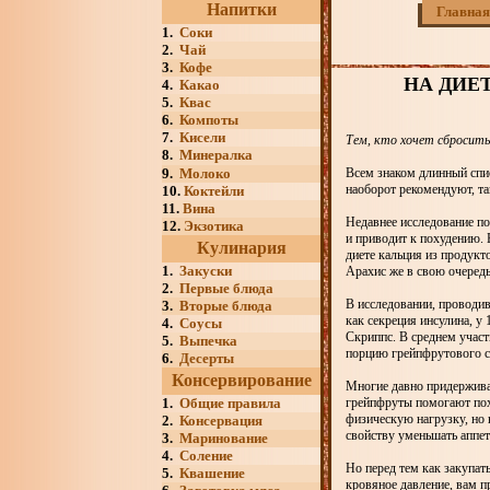
Напитки
Главная
1.
Соки
2.
Чай
3.
Кофе
НА ДИЕ
4.
Какао
5.
Квас
6.
Компоты
7.
Кисели
Тем, кто хочет сбросить
8.
Минералка
9.
Молоко
Всем знаком длинный списо
наоборот рекомендуют, та
10.
Коктейли
11.
Вина
Недавнее исследование по
12.
Экзотика
и приводит к похудению. 
Кулинария
диете кальция из продукто
1.
Закуски
Арахис же в свою очередь
2.
Первые блюда
В исследовании, проводи
3.
Вторые блюда
как секреция инсулина, у
4.
Соусы
Скриппс. В среднем участ
5.
Выпечка
порцию грейпфрутового сок
6.
Десерты
Консервирование
Многие давно придерживаю
1.
Общие правила
грейпфруты помогают поху
физическую нагрузку, но
2.
Консервация
свойству уменьшать аппет
3.
Маринование
4.
Соление
Но перед тем как закупат
5.
Квашение
кровяное давление, вам п