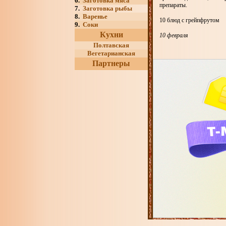
6.
Заготовка мяса
препараты.
7.
Заготовка рыбы
8.
Варенье
10 блюд с грейпфрутом
9.
Соки
Кухни
10 февраля
Полтавская
Вегетарианская
Партнеры