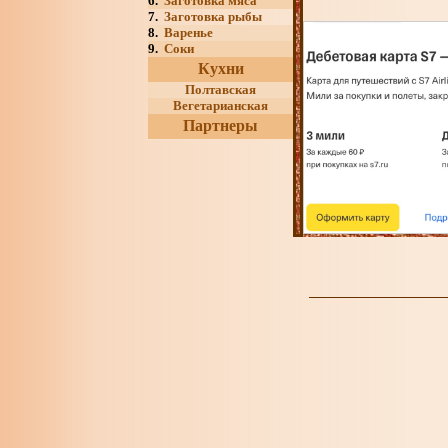
6.
Заготовка мяса
7.
Заготовка рыбы
8.
Варенье
9.
Соки
Кухни
Полтавская
Вегетарианская
Партнеры