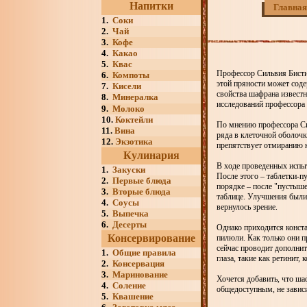
Напитки
Главная
1.
Соки
2.
Чай
3.
Кофе
4.
Какао
5.
Квас
Профессор Сильвия Бисти 
6.
Компоты
этой пряности может сод
7.
Кисели
свойства шафрана известн
8.
Минералка
исследований профессора 
9.
Молоко
10.
Коктейли
По мнению профессора Си
11.
Вина
ряда в клеточной оболочк
12.
Экзотика
препятствует отмиранию 
Кулинария
В ходе проведенных испы
1.
Закуски
После этого – таблетки-п
2.
Первые блюда
порядке – после "пустыше
3.
Вторые блюда
таблице. Улучшения были 
4.
Соусы
вернулось зрение.
5.
Выпечка
6.
Десерты
Однако приходится конста
Консервирование
пилюли. Как только они п
сейчас проводит дополнит
1.
Общие правила
глаза, такие как ретинит
2.
Консервация
3.
Маринование
Хочется добавить, что ша
4.
Соление
общедоступным, не зависи
5.
Квашение