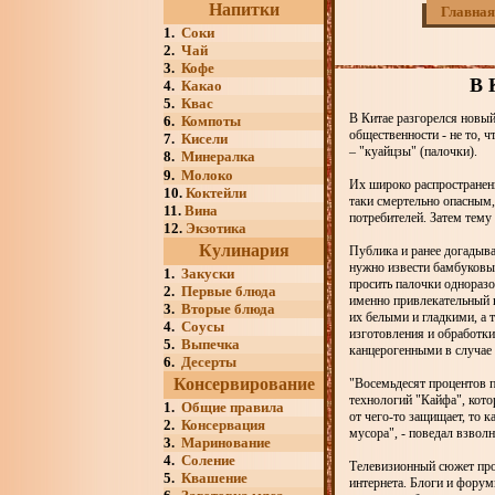
Напитки
Главная
1.
Соки
2.
Чай
3.
Кофе
В 
4.
Какао
5.
Квас
В Китае разгорелся новый
6.
Компоты
общественности - не то, 
7.
Кисели
– "куайцзы" (палочки).
8.
Минералка
9.
Молоко
Их широко распространенн
10.
Коктейли
таки смертельно опасным,
11.
Вина
потребителей. Затем тему
12.
Экзотика
Кулинария
Публика и ранее догадыва
нужно извести бамбуковы
1.
Закуски
просить палочки однораз
2.
Первые блюда
именно привлекательный в
3.
Вторые блюда
их белыми и гладкими, а 
4.
Соусы
изготовления и обработки
5.
Выпечка
канцерогенными в случае 
6.
Десерты
Консервирование
"Восемьдесят процентов п
технологий "Кайфа", кото
1.
Общие правила
от чего-то защищает, то к
2.
Консервация
мусора", - поведал взвол
3.
Маринование
4.
Соление
Телевизионный сюжет про
5.
Квашение
интернета. Блоги и фору