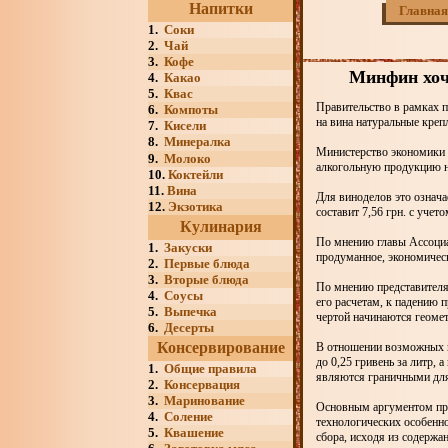
Напитки
Главная
1.
Соки
2.
Чай
3.
Кофе
Минфин хоче
4.
Какао
5.
Квас
Правительство в рамках п
6.
Компоты
на вина натуральные креп
7.
Кисели
8.
Минералка
Министерство экономики 
9.
Молоко
алкогольную продукцию на
10.
Коктейли
11.
Вина
Для виноделов это означа
12.
Экзотика
составит 7,56 грн. с учет
Кулинария
По мнению главы Ассоциа
1.
Закуски
продуманное, экономическ
2.
Первые блюда
3.
Вторые блюда
По мнению представителя 
4.
Соусы
его расчетам, к падению 
5.
Выпечка
чертой начинаются геомет
6.
Десерты
Консервирование
В отношении возможных п
до 0,25 гривень за литр, 
1.
Общие правила
являются граничными для
2.
Консервация
3.
Маринование
Основным аргументом про
4.
Соление
технологических особенно
5.
Квашение
сбора, исходя из содержан