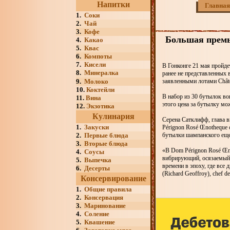
Напитки
Главная
1.
Соки
2.
Чай
3.
Кофе
Большая премье
4.
Какао
5.
Квас
6.
Компоты
7.
Кисели
В Гонконге 21 мая пройде
8.
Минералка
ранее не представленных 
9.
Молоко
заявленными лотами Châte
10.
Коктейли
В набор из 30 бутылок во
11.
Вина
этого цена за бутылку мо
12.
Экзотика
Кулинария
Серена Сатклифф, глава в
1.
Закуски
Pérignon Rosé Œnotheque 
2.
Первые блюда
бутылки шампанского еще 
3.
Вторые блюда
«В Dom Pérignon Rosé Œn
4.
Соусы
вибрирующий, осязаемый,
5.
Выпечка
времени в эпоху, где вс
6.
Десерты
(Richard Geoffroy), сhef d
Консервирование
1.
Общие правила
2.
Консервация
3.
Маринование
4.
Соление
5.
Квашение