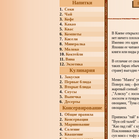
Напитки
1.
Соки
2.
Чай
3.
Кофе
4.
Какао
5.
Квас
В Киеве открылся
6.
Компоты
нет ничего плохо
7.
Кисели
Именно это идея 
8.
Минералка
Японии ее читают
9.
Молоко
книги или виды р
10.
Коктейли
11.
Вина
В отличие от сво
12.
Экзотика
таких барах обыч
Кулинария
стране) выгодно 
1.
Закуски
Меню "Манга" ук
2.
Первые блюда
Поверх лиц – фот
3.
Вторые блюда
жареный соевый 
4.
Соусы
,"Аляску" с лосо
5.
Выпечка
лососем и тунцом
6.
Десерты
овощами, "Туна с
Консервирование
овощами.
1.
Общие правила
Приписка "тай" в
2.
Консервация
"Вун сей талей" 
3.
Маринование
"Као пад гай" с 
4.
Соление
Поклонники тайск
5.
Квашение
суп мисо с тофу 