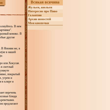
Всякая всячина
ив
Жульен, жюльен
Интересно про Пиво
Галантин
Архив новостей
Мои кнопочки
волнуйтесь. В нем
картинки”.
бразный комикс. В
любые другие
. В Японии же, в
е(не в нашей
фе.
ро или Хокусая.
 в светлый
кунжуте
аниме, покрытый
, угрем и
и в кляре и
вает перечень
рисовые блюда
 креветками.
тям предлагают