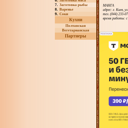
6.
Заготовка мяса
7.
Заготовка рыбы
МАНГА
8.
Варенье
адрес: г. Киев, 
9.
Соки
тел. (044) 233-0
время работы: с 
Кухни
Полтавская
Вегетарианская
Партнеры