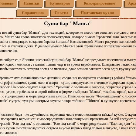
Главная
Напитки
Кулинария
Консервирование
Арх
Справочник
Советы
Полтавская кухня
Суши бар "Манга"
 новый суши бар “Манга”. Для тех людей, которые не знают что означает это слово, не 
го. Манга это слова японского происхождения, которое значит “гротески” или “веселые 
легла в концепцию создания бара на Большой Васильковской. Манга рисуется как своео
 все: и старики и дети. В данный момент Манга в этой стране более популярна нежили 
азвлечения.
их собратьев в Японии, киевский суши-тай-бар “Манга” не предлагает посетителям мангу
но подают комиксы , а клиент платит еще и за время перебивания. Владельцам таких каф
чтобы посетитель потерял время за чтениям, даже если он закажет всего одну кружку ко
рашают мультипликационные девушки, среди них попадаются красавицы работы Утамо
ографии сашими, суши, маки и инари – суши, завернутых не в темные водоросли нори, а
творог. Но особо следует выделить "Урамаки" с овощами и лососем, покрытые угрем в 
сем, угрем, гребешком и икрой тобико и фирменный ролл "Манга", такой же яркий, как 
, с водорослями и морепродуктами внутри. Интересны также "Черный дракон" с лососем
пайс" с угрем, тунцом и острым соусом в икре тобико и "Эбитен" в кунжуте с креветкам
 названии бара – не случайность: отдельная часть меню посвящена тайской кухне. Откры
– прозрачная вермишель с морепродуктами или овощами и креветками. За ней следуют 
курицей ,"Као пад пак" с овощами , "Као пад талей" с морепродуктами и "Као пад кунг" с
их супов смогут насладиться острым вкусом первых блюд только в августе, а пока гос
или лососем.