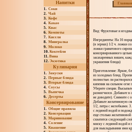
Напитки
Главная
1.
Соки
2.
Чай
3.
Кофе
4.
Какао
5.
Квас
Вид: Фруктовые и ягодны
6.
Компоты
7.
Кисели
Ингредиенты: На 16 порци
8.
Минералка
(в зернах) 1/2 ч. ложки с
9.
Молоко
ложки гранатового сиропа
10.
Коктейли
консервированного цельно
11.
Вина
засахаренных вишен, каж
12.
Экзотика
украшения блюда)
Кулинария
Приготовление: Яркие, б
1.
Закуски
из холодных блюд. Пропи
2.
Первые блюда
полностью ли растворился
3.
Вторые блюда
кипения на сильном огне 
4.
Соусы
Уберите специи. Высыпьте
5.
Выпечка
размягчился. Добавьте в 
6.
Десерты
не доводите). Снимите с 
Добавьте желатиновую см
Консервирование
1/2, литра с желобками. 
1.
Общие правила
с ледяной водой и подожди
2.
Консервация
еще столько желатиновой 
3.
Маринование
схватится следующий слой
4.
Соление
миску с ледяной водой и п
5.
Квашение
для выкладывания ими кр