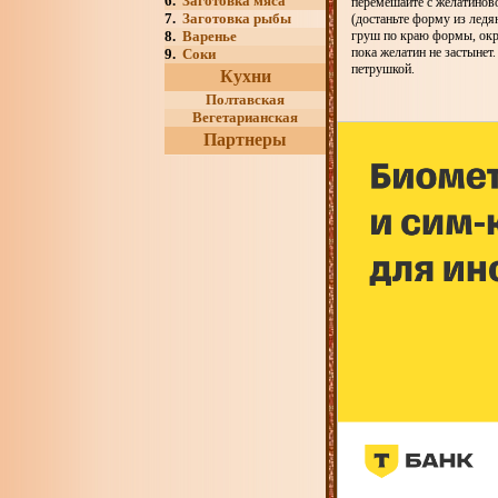
6.
Заготовка мяса
перемешайте с желатинов
7.
Заготовка рыбы
(достаньте форму из ледя
8.
Варенье
груш по краю формы, окр
пока желатин не застынет
9.
Соки
петрушкой.
Кухни
Полтавская
Вегетарианская
Партнеры