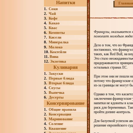
Напитки
Главная
1.
Соки
2.
Чай
3.
Кофе
4.
Какао
5.
Квас
Французы, оказывается н
6.
Компоты
помогает молодым людям 
7.
Кисели
8.
Минералка
Дело в том, что во Франц
9.
Молоко
постановил, что французс
10.
Коктейли
таких, как Red Bull, на в
11.
Вина
Это стало неожиданность
12.
Экзотика
придерживаются принципа,
Кулинария
остальных странах ЕС.
1.
Закуски
При этом они не пошли на
2.
Первые блюда
потому что французские 
3.
Вторые блюда
из-за границы не могут б
4.
Соусы
5.
Выпечка
Однако в том, что касает
6.
Десерты
заключении французские 
Консервирование
напитки не ядовиты в кла
риск для беременных. Тая
1.
Общие правила
пройти допинг-контроль.
2.
Консервация
3.
Маринование
Для балуемой успехом авс
4.
Соление
решение европейского суд
5.
Квашение