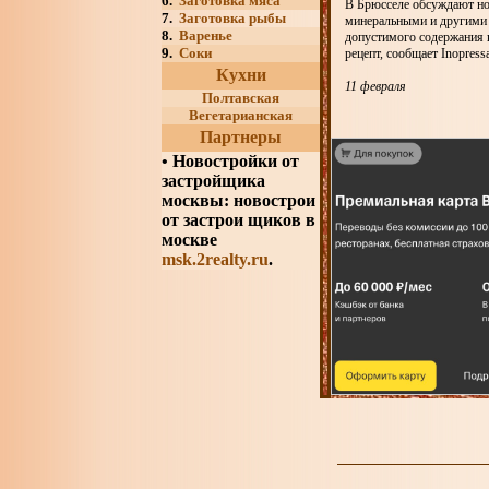
6.
Заготовка мяса
В Брюсселе обсуждают но
7.
Заготовка рыбы
минеральными и другими 
8.
Варенье
допустимого содержания к
9.
Соки
рецепт, сообщает Inopress
Кухни
11 февраля
Полтавская
Вегетарианская
Партнеры
•
Новостройки от
застройщика
москвы: новострои
от застрои щиков в
москве
msk.2realty.ru
.