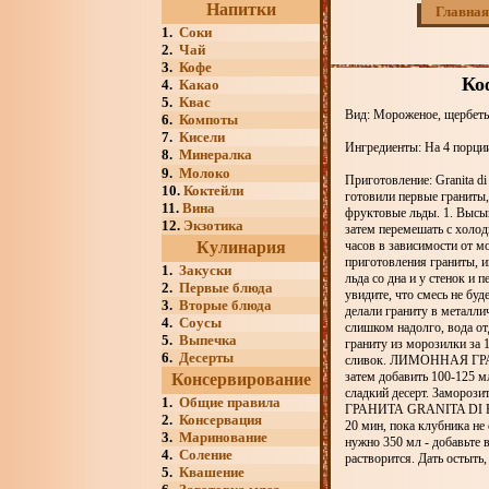
Напитки
Главная
1.
Соки
2.
Чай
3.
Кофе
Ко
4.
Какао
5.
Квас
Вид: Мороженое, щербеты
6.
Компоты
7.
Кисели
Ингредиенты: На 4 порции:
8.
Минералка
9.
Молоко
Приготовление: Granita d
10.
Коктейли
готовили первые граниты
11.
Вина
фруктовые льды. 1. Высып
12.
Экзотика
затем перемешать с холод
Кулинария
часов в зависимости от м
приготовления граниты, и
1.
Закуски
льда со дна и у стенок и
2.
Первые блюда
увидите, что смесь не бу
3.
Вторые блюда
делали граниту в металлич
4.
Соусы
слишком надолго, вода отд
5.
Выпечка
граниту из морозилки за 
6.
Десерты
сливок. ЛИМОННАЯ ГРАНИ
затем добавить 100-125 м
Консервирование
сладкий десерт. Замороз
1.
Общие правила
ГРАНИТА GRANITA DI FRA
2.
Консервация
20 мин, пока клубника не
3.
Маринование
нужно 350 мл - добавьте в
4.
Соление
растворится. Дать остыть
5.
Квашение