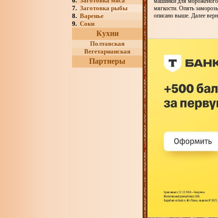
6.
Заготовка мяса
машинки для мороженого,
7.
Заготовка рыбы
мягкости. Опять заморозь
8.
Варенье
описано выше. Далее верн
9.
Соки
Кухни
Полтавская
Вегетарианская
Партнеры