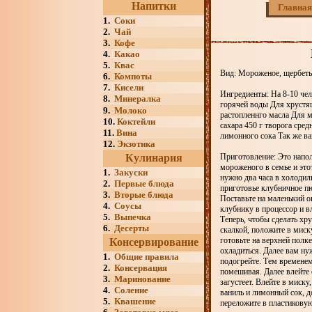
Напитки
Главная
1.
Соки
2.
Чай
3.
Кофе
4.
Какао
5.
Квас
Вид: Мороженое, щербеты
6.
Компоты
7.
Кисели
Ингредиенты: На 8-10 чел
8.
Минералка
горячей воды Для хрустящ
9.
Молоко
растопленнго масла Для м
10.
Коктейли
сахара 450 г творога сре
11.
Вина
лимонного сока Так же ва
12.
Экзотика
Кулинария
Приготовление: Это напо
мороженого в семье и это
1.
Закуски
нужно два часа в холодил
2.
Первые блюда
приготовье клубничное пю
3.
Вторые блюда
Поставьте на маленький ог
4.
Соусы
клубнику в процессор и в
5.
Выпечка
Теперь, чтобы сделать х
6.
Десерты
скалкой, положите в миск
готовьте на верхней полк
Консервирование
охладиться. Далее вам ну
1.
Общие правила
подогрейте. Тем временем,
2.
Консервация
помешивая. Далее влейте 
3.
Маринование
загустеет. Влейте в миску
4.
Соление
ваниль и лимонный сок, д
5.
Квашение
переложите в пластиковую