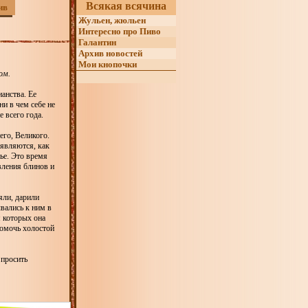
Всякая всячина
ив
Жульен, жюльен
Интересно про Пиво
Галантин
Архив новостей
Мои кнопочки
ом.
анства. Ее
и в чем себе не
 всего года.
его, Великого.
являются, как
нье. Это время
вления блинов и
яли, дарили
ывались к ним в
 которых она
помочь холостой
 просить