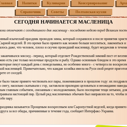
Главная
Напитки
Кулинария
Консервирование
Арх
Справочник
Советы
Полтавская кухня
СЕГОДНЯ НАЧИНАЕТСЯ МАСЛЕНИЦА
ьями отмечают с сегодняшнего дня масленицу - последнюю неделю перед Великим пост
инный языческий праздник проводов зимы, который сохранился и после принятия христи
ырной неделей. В это время было принято как можно больше веселиться, лакомиться и н
алось даже, что человек, плохо и скучно проведший масленицу, будет неудачлив в течение
заканчивался мясоед - период, который отделяет Рождественский зимний пост от весенн
жно есть уже только молочные продукты и рыбу. Однако основным блюдом в это время 
 которые пекут каждый день с понедельника, но особенно много - с четверга по воскресе
ой масленицей. Примечательно, что каждая хозяйка имела на Руси свой рецепт пригото
рете от соседей.
 было также принято чествовать все пары, поженившиеся в прошлом году: их поздравл
в снегу, насильно скатывали с гор, заставляли прилюдно целоваться и неожиданно навед
амым главным событием, связанным с молодоженами, было посещение тещи зятьями, для
траивала настоящий пир. Целый ряд масленичных обычаев был направлен на то, чтобы 
ебе пару.
праздника называется Прощеным воскресеньем или Сыропустной неделей, когда принято
друга за все обиды, причиненные в течение года, сообщает Интерфакс-Украина.