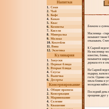
Напитки
1.
Соки
2.
Чай
3.
Кофе
4.
Какао
5.
Квас
Блинами и гулян
6.
Компоты
7.
Кисели
Масленица - стар
8.
Минералка
называют также С
9.
Молоко
отказывать. Счит
10.
Коктейли
11.
Вина
К Сырной неделе 
12.
Экзотика
На масленицу мо
Кулинария
известно, блины,
называется широк
1.
Закуски
держала его в сек
2.
Первые блюда
3.
Вторые блюда
На Сырной неделе
4.
Соусы
подарки, валяли 
5.
Выпечка
гости. Однако с
6.
Десерты
пекла блины и ус
Консервирование
молодежи найти с
1.
Общие правила
Последний день 
2.
Консервация
прощения друг у 
3.
Маринование
4.
Соление
5.
Квашение