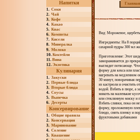
Напитки
Главная
1.
Соки
2.
Чай
3.
Кофе
4.
Какао
5.
Квас
Вид: Мороженое, щербеты
6.
Компоты
7.
Кисели
Ингредиенты: На 8 порций
8.
Минералка
сахарной пудры 300 мл жи
9.
Молоко
10.
Коктейли
Приготовление: Этот шед
11.
Вина
замораживается до прекра
12.
Экзотика
выглядят потясающе. Что
Кулинария
форму для кекса или пла
нагревать на медленном ог
1.
Закуски
30 минут, поворачивая пер
2.
Первые блюда
из кастрюли и очистить о
3.
Вторые блюда
водой. Взбить в пюре, а з
4.
Соусы
мякоть на маленькие кусо
5.
Выпечка
или стеклянную миску и п
6.
Десерты
Взбить сливки, пока он н
форму, проложенную плен
Консервирование
блюдо, снять пленку и по
1.
Общие правила
фруктовыми добавками
2.
Консервация
3.
Маринование
4.
Соление
5.
Квашение