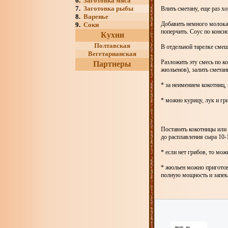
6.
Заготовка мяса
7.
Заготовка рыбы
Влить сметану, еще раз х
8.
Варенье
Добавить немного молока 
9.
Соки
поперчить. Соус по конси
Кухни
Полтавская
В отдельной тарелке смеш
Вегетарианская
Разложить эту смесь по к
Партнеры
жюльенов), залить смета
* за неимением кокотниц,
* можно курицу, лук и гр
Поставить кокотницы или 
до расплавления сыра 10-
* если нет грибов, то мо
* жюльен можно приготови
полную мощность и запека