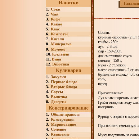
Напитки
Главная
1.
Соки
2.
Чай
3.
Кофе
4.
Какао
5.
Квас
Состав:
6.
Компоты
куриные окорочка - 2 шт (
7.
Кисели
грибы - 250г,
8.
Минералка
лук - 2-3 шт,
9.
Молоко
сыр - 150-200г,
10.
Коктейли
для сметанного соуса
11.
Вина
сметана - 150 г,
12.
Экзотика
мука - 2 ст.ложки,
Кулинария
масло сливочное - 2 ст. л
бульон или молоко - 0,5 с
1.
Закуски
соль,
2.
Первые блюда
перец
3.
Вторые блюда
4.
Соусы
Приготовление:
5.
Выпечка
Лук мелко порезать и сле
6.
Десерты
Грибы отварить, воду слит
поперчить.
Консервирование
1.
Общие правила
Курицу отварить в подсоле
2.
Консервация
3.
Маринование
Приготовить сметанную з
4.
Соление
5.
Квашение
Муку подсушить на сковор