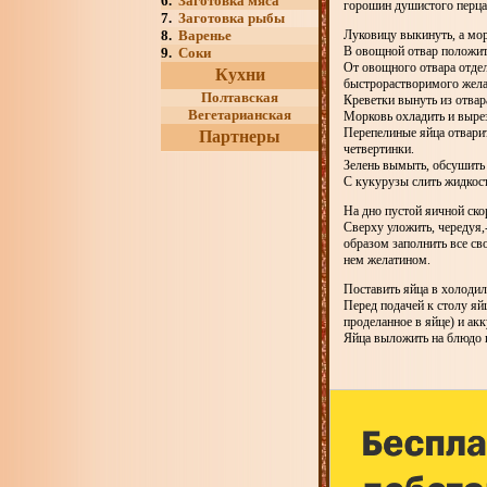
6.
Заготовка мяса
горошин душистого перца,
7.
Заготовка рыбы
8.
Варенье
Луковицу выкинуть, а мор
В овощной отвар положить
9.
Соки
От овощного отвара отдел
Кухни
быстрорастворимого желат
Полтавская
Креветки вынуть из отвар
Вегетарианская
Морковь охладить и вырез
Перепелиные яйца отварит
Партнеры
четвертинки.
Зелень вымыть, обсушить 
С кукурузы слить жидкост
На дно пустой яичной ско
Сверху уложить, чередуя,
образом заполнить все св
нем желатином.
Поставить яйца в холодил
Перед подачей к столу яйц
проделанное в яйце) и ак
Яйца выложить на блюдо 