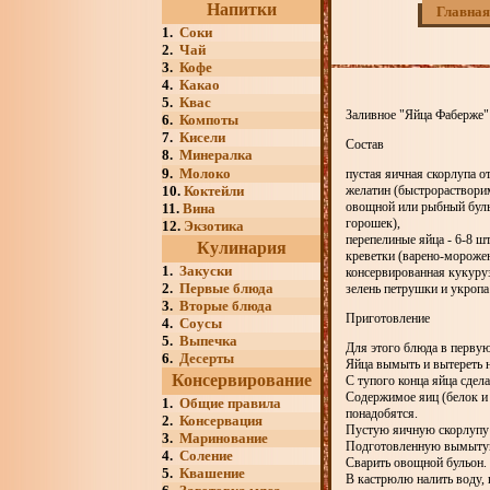
Напитки
Главная
1.
Соки
2.
Чай
3.
Кофе
4.
Какао
5.
Квас
Заливное "Яйца Фаберже"
6.
Компоты
7.
Кисели
Состав
8.
Минералка
9.
Молоко
пустая яичная скорлупа от
10.
Коктейли
желатин (быстрорастворим
овощной или рыбный бульо
11.
Вина
горошек),
12.
Экзотика
перепелиные яйца - 6-8 шт
Кулинария
креветки (варено-морожен
1.
Закуски
консервированная кукуруз
2.
Первые блюда
зелень петрушки и укропа
3.
Вторые блюда
Приготовление
4.
Соусы
5.
Выпечка
Для этого блюда в первую
6.
Десерты
Яйца вымыть и вытереть н
Консервирование
С тупого конца яйца сдел
Содержимое яиц (белок и 
1.
Общие правила
понадобятся.
2.
Консервация
Пустую яичную скорлупу 
3.
Маринование
Подготовленную вымытую 
4.
Соление
Сварить овощной бульон.
5.
Квашение
В кастрюлю налить воду, 