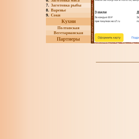
6.
Заготовка мяса
7.
Заготовка рыбы
8.
Варенье
9.
Соки
Кухни
Полтавская
Вегетарианская
Партнеры