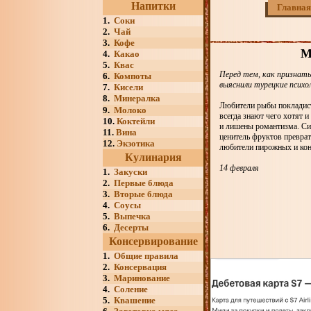
Напитки
Главная
1.
Соки
2.
Чай
3.
Кофе
М
4.
Какао
5.
Квас
Перед тем, как признать
6.
Компоты
выяснили турецкие психо
7.
Кисели
8.
Минералка
Любители рыбы покладист
9.
Молоко
всегда знают чего хотят 
10.
Коктейли
и лишены романтизма. Сим
11.
Вина
ценитель фруктов преврат
12.
Экзотика
любители пирожных и конф
Кулинария
14 февраля
1.
Закуски
2.
Первые блюда
3.
Вторые блюда
4.
Соусы
5.
Выпечка
6.
Десерты
Консервирование
1.
Общие правила
2.
Консервация
3.
Маринование
4.
Соление
5.
Квашение