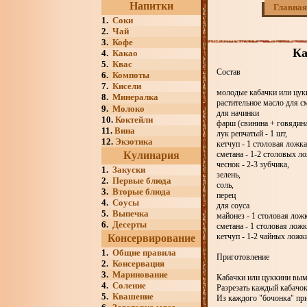
Напитки
Главная
1.
Соки
2.
Чай
3.
Кофе
Ка
4.
Какао
5.
Квас
Состав
6.
Компоты
7.
Кисели
молодые кабачки или цукк
8.
Минералка
растительное масло для 
9.
Молоко
для начинки
10.
Коктейли
фарш (свинина + говядина)
11.
Вина
лук репчатый - 1 шт,
12.
Экзотика
кетчуп - 1 столовая ложка
Кулинария
сметана - 1-2 столовых л
чеснок - 2-3 зубчика,
1.
Закуски
зелень,
2.
Первые блюда
соль,
3.
Вторые блюда
перец
4.
Соусы
для соуса
5.
Выпечка
майонез - 1 столовая ложк
6.
Десерты
сметана - 1 столовая ложк
кетчуп - 1-2 чайных ложк
Консервирование
1.
Общие правила
Приготовление
2.
Консервация
3.
Маринование
Кабачки или цуккини вым
4.
Соление
Разрезать каждый кабачок
5.
Квашение
Из каждого "бочонка" пр