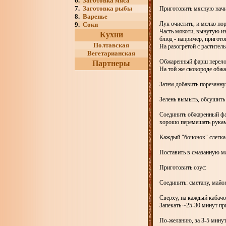
6.
Заготовка мяса
7.
Заготовка рыбы
Приготовить мясную нач
8.
Варенье
Лук очистить, и мелко пор
9.
Соки
Часть мякоти, вынутую из
Кухни
блюд - например, пригото
Полтавская
На разогретой с растите
Вегетарианская
Обжаренный фарш перело
Партнеры
На той же сковороде обжа
Затем добавить порезанну
Зелень вымыть, обсушить 
Соединить обжаренный фар
хорошо перемешать рука
Каждый "бочонок" слегка 
Поставить в смазанную м
Приготовить соус:
Соединить: сметану, майо
Сверху, на каждый кабачо
Запекать ~25-30 минут пр
По-желанию, за 3-5 минут