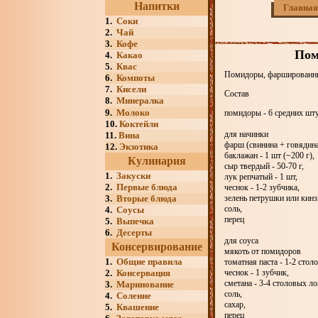
Напитки
Главная
1.
Соки
2.
Чай
3.
Кофе
Пом
4.
Какао
5.
Квас
Помидоры, фаршированны
6.
Компоты
7.
Кисели
Состав
8.
Минералка
9.
Молоко
помидоры - 6 средних шт
10.
Коктейли
для начинки
11.
Вина
фарш (свинина + говядина)
12.
Экзотика
баклажан - 1 шт (~200 г),
Кулинария
сыр твердый - 50-70 г,
1.
Закуски
лук репчатый - 1 шт,
2.
Первые блюда
чеснок - 1-2 зубчика,
3.
Вторые блюда
зелень петрушки или кинз
соль,
4.
Соусы
перец
5.
Выпечка
6.
Десерты
для соуса
Консервирование
мякоть от помидоров
1.
Общие правила
томатная паста - 1-2 стол
2.
Консервация
чеснок - 1 зубчик,
сметана - 3-4 столовых л
3.
Маринование
соль,
4.
Соление
сахар,
5.
Квашение
перец