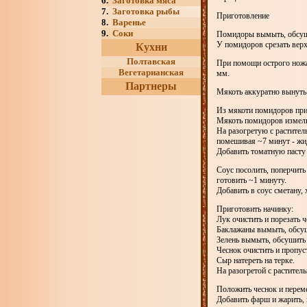
6.
Заготовка мяса
7.
Заготовка рыбы
Приготовление
8.
Варенье
9.
Соки
Помидоры вымыть, обсуш
У помидоров срезать вер
Кухни
Полтавская
При помощи острого ножа 
Вегетарианская
мм.
Партнеры
Мякоть аккуратно вынуть
Из мякоти помидоров при
Мякоть помидоров измель
На разогретую с растите
помешивая ~7 минут - жид
Добавить томатную пасту
Соус посолить, поперчить
готовить ~1 минуту.
Добавить в соус сметану,
Приготовить начинку:
Лук очистить и порезать 
Баклажаны вымыть, обсуш
Зелень вымыть, обсушить 
Чеснок очистить и пропус
Сыр натереть на терке.
На разогретой с растител
Положить чеснок и перем
Добавить фарш и жарить,