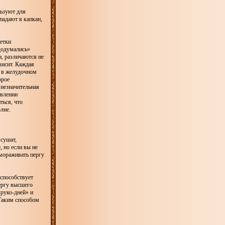
льзуют для
падают в капкан,
летки
додумались»
а, различаются не
висит. Каждая
й в желудочном
орое
 незначительная
овлении
ться, что
лне.
 сушат,
 но если вы не
мораживать пергу
 способствует
ергу высшего
«руко-дней» и
Таким способом