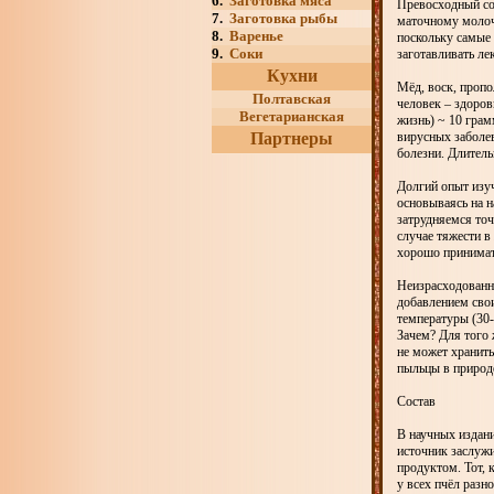
6.
Заготовка мяса
Превосходный со
7.
Заготовка рыбы
маточному молочк
8.
Варенье
поскольку самые 
9.
Соки
заготавливать ле
Кухни
Мёд, воск, пропо
Полтавская
человек – здоров
Вегетарианская
жизнь) ~ 10 грам
Партнеры
вирусных заболев
болезни. Длитель
Долгий опыт изуч
основываясь на н
затрудняемся точ
случае тяжести в
хорошо принимать
Неизрасходованн
добавлением свои
температуры (30-
Зачем? Для того 
не может хранить
пыльцы в природе
Состав
В научных издани
источник заслужи
продуктом. Тот, 
у всех пчёл разно