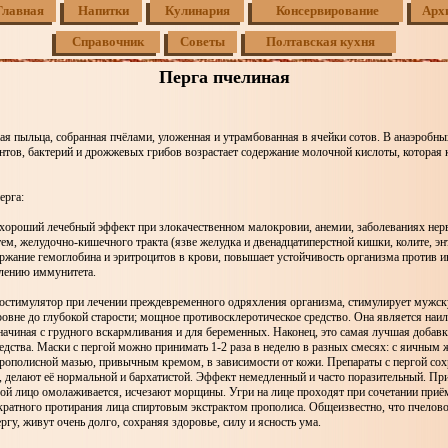
Главная
Напитки
Кулинария
Консервирование
Арх
Справочник
Советы
Полтавская кухня
Перга пчелиная
ая пыльца, собранная пчёлами, уложенная и утрамбованная в ячейки сотов. В анаэробн
нтов, бактерий и дрожжевых грибов возрастает содержание молочной кислоты, которая 
ерга:
 хороший лечебный эффект при злокачественном малокровии, анемии, заболеваниях нер
ем, желудочно-кишечного тракта (язве желудка и двенадцатиперстной кишки, колите, энт
ржание гемоглобина и эритроцитов в крови, повышает устойчивость организма против 
илению иммунитета.
остимулятор при лечении преждевременного одряхления организма, стимулирует мужс
овне до глубокой старости; мощное противосклеротическое средство. Она является наи
 начиная с грудного вскармливания и для беременных. Наконец, это самая лучшая добавк
едства. Маски с пергой можно принимать 1-2 раза в неделю в разных смесях: с яичным 
прополисной мазью, привычным кремом, в зависимости от кожи. Препараты с пергой со
, делают её нормальной и бархатистой. Эффект немедленный и часто поразительный. Пр
ой лицо омолаживается, исчезают морщины. Угри на лице проходят при сочетании приём
кратного протирания лица спиртовым экстрактом прополиса. Общеизвестно, что пчелов
гу, живут очень долго, сохраняя здоровье, силу и ясность ума.