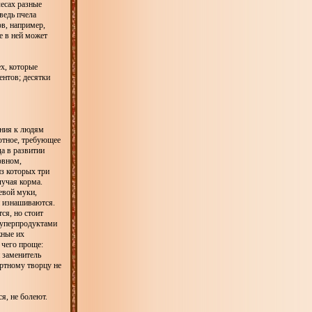
лесах разные
ведь пчела
ов, например,
е в ней может
ех, которые
ентов; десятки
ения к людям
отное, требующее
да в развитии
овном,
из которых три
лучая корма.
евой муки,
й изнашиваются.
ся, но стоит
 суперпродуктами
жные их
 чего проще:
 заменитель
мертному творцу не
я, не болеют.