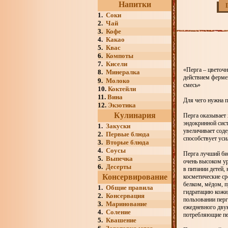
Напитки
1.
Соки
2.
Чай
3.
Кофе
4.
Какао
5.
Квас
6.
Компоты
7.
Кисели
«Перга – цветочн
8.
Минералка
действием ферме
9.
Молоко
смесь»
10.
Коктейли
11.
Вина
Для чего нужна п
12.
Экзотика
Кулинария
Перга оказывает
эндокринной сист
1.
Закуски
увеличивает соде
2.
Первые блюда
способствует ус
3.
Вторые блюда
4.
Соусы
Перга лучший би
5.
Выпечка
очень высоком ур
6.
Десерты
в питании детей,
Консервирование
косметические ср
белком, мёдом, 
1.
Общие правила
гидратацию кожи
2.
Консервация
пользовании перг
3.
Маринование
ежедневного дву
4.
Соление
потребляющие пер
5.
Квашение