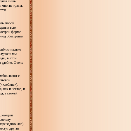
тупая лишь
т многие травы,
ется
мать любой
 день и всю
и острой форме
риод обострения
приблизительно
елудке и мы
еды, в этом
а удобно. Очень
амбовывают с
ульевой
(«хлебина»).
, как и нектар, и
од, а свежей
м, каждый
составу
паре задних лап)
растут другие