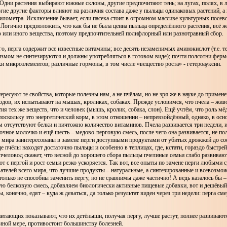
 Одни растения выбирают южные склоны, другие предпочитают тень; на лугах, полях, в 
гие другие факторы влияют на различия состава даже у пыльцы одинаковых растений, а 
 километра. Исключение бывает, если пасека стоит в огромном массиве культурных посев
Логично предположить, что как бы не была ценна пыльца определённого растения, всё ж
о или иного вещества, поэтому предпочтительней полифлорный или разнотравный сбор.
го, перга содержит все известные витамины; все десять незаменимых аминокислот (т.е. т
змом не синтезируются и должны употребляться в готовом виде); почти полсотни ферм
ки микроэлементов; различные гормоны, в том числе «вещество роста» - гетероауксин.
тересуют те свойства, которые полезны нам, а не пчёлам, но не зря же в науке до примен
одов, их испытывают на мышах, кроликах, собаках. Прежде условимся, что пчела – жив
тия тех же веществ, что и человек (мышь, кролик, собака, слон). Ещё учтём, что роль мё
поскольку это энергетический корм, в этом отношении – непревзойдённый, однако, в осн
м отсутствуют белки и ничтожно количество витаминов. Пчела развивается три недели, 
очное молочко и ещё шесть – медово-перговую смесь, после чего она развивается, не по
 мира заинтересованы в замене перги доступными продуктами от убитых дрожжей до со
де пчёлы находят достаточно пыльцы и особенно в теплицах, где, кстати, гораздо быстре
еловод скажет, что весной до хорошего сбора пыльцы пчелиные семьи слабо развивают
сот с пергой и рост семьи резко ускоряется. Так вот, все опыты по замене перги любыми
ателей всего мира, что лучшие продукты – натуральные, а синтезированные и всевозмо
только не способны заменить пергу, но не сравнимы даже частично! А ведь казалось бы –
ю белковую смесь, добавляем биологически активные пищевые добавки, вот и дешёвый
, конечно, едят – куда ж деваться, да только результат виден через три недели: перга с
тающих показывают, что их детёныши, получая пергу, лучше растут, полнее развиваютс
 иной мере, противостоит большинству болезней.