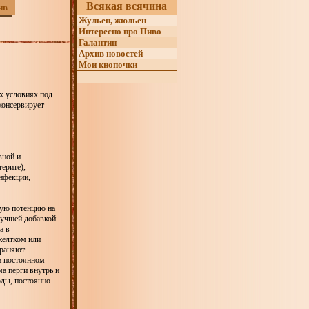
Всякая всячина
ив
Жульен, жюльен
Интересно про Пиво
Галантин
Архив новостей
Мои кнопочки
ых условиях под
консервирует
вной и
ерите),
инфекции,
кую потенцию на
лучшей добавкой
а в
желтком или
храняют
и постоянном
а перги внутрь и
оды, постоянно