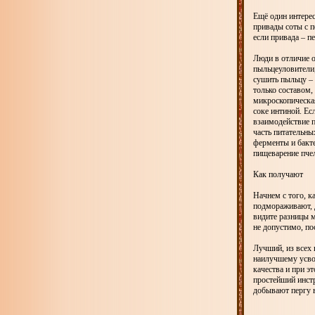
Ещё один интере
привады соты с п
если привада – пе
Люди в отличие о
пыльцеуловители
сушить пыльцу – 
только составом,
микроскопическая
соке интиной. Ес
взаимодействие п
часть питательны
ферменты и бакт
пищеварение пчел
Как получают
Начнем с того, к
подмораживают, д
видите разницы 
не допустимо, по
Лучший, из всех 
наилучшему усво
качества и при э
простейший инст
добывают пергу в