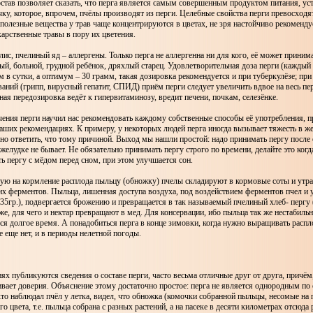
став позволяет сказать, что перга является самым совершенным продуктом питания, ус
у, которое, впрочем, пчёлы производят из перги. Целебные свойства перги превосходя
полезные вещества у трав чаще концентрируются в цветах, не зря настойчиво рекоменду
карственные травы в пору их цветения.
лис, пчелиный яд – аллергены. Только перга не аллергенна ни для кого, её может прини
ый, больной, грудной ребёнок, дряхлый старец. Удовлетворительная доза перги (каждый
м в сутки, а оптимум – 30 грамм, такая дозировка рекомендуется и при туберкулёзе; пр
аний (грипп, вирусный гепатит, СПИД) приём перги следует увеличить вдвое на весь пе
ная передозировка ведёт к гипервитаминозу, вредит печени, почкам, селезёнке.
ения перги научил нас рекомендовать каждому собственные способы её употребления, 
аших рекомендациях. К примеру, у некоторых людей перга иногда вызывает тяжесть в ж
но ответить, что тому причиной. Выход мы нашли простой: надо принимать пергу после 
 желудке не бывает. Не обязательно принимать пергу строго по времени, делайте это когд
 пергу с мёдом перед сном, при этом улучшается сон.
ую на кормление расплода пыльцу (обножку) пчелы складируют в кормовые соты и утр
х ферментов. Пыльца, лишенная доступа воздуха, под воздействием ферментов пчел и 
35гр.), подвергается брожению и превращается в так называемый пчелиный хлеб- пергу 
же, для чего и нектар превращают в мед. Для консервации, ибо пыльца так же нестабильна
ся долгое время. А понадобиться перга в конце зимовки, когда нужно выращивать распл
 еще нет, и в периоды нелетной погоды.
ях публикуются сведения о составе перги, часто весьма отличные друг от друга, причё
вает доверия. Объяснение этому достаточно простое: перга не является однородным по 
кто наблюдал пчёл у летка, видел, что обножка (комочки собранной пыльцы, несомые на 
го цвета, т.е. пыльца собрана с разных растений, а на пасеке в десяти километрах отсюда 