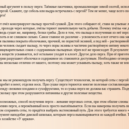
сный аргумент в пользу перги. Таёжные пасечники, промышляющие зимой охотой, испо
ергой. Скажите, где соболь или выдра встречались с пергой? Тем не менее, чаще всего по
рга!
т пчёл консервируют пыльцу простой сушкой. Для этого собирают её, ставя на ульевые 
, проходя через которые, пчёлы теряют значительную часть добычи. Почему пчёлы «не 
ведь сушат же, например, белки грибы. Дело в том, что пыльца и полученная из неё перг
 хоть и не слишком сильно. Самое главное их различие – усвояемость и вот отчего она за
 пылинка покрыта оболочками, прочной, но пористой экзиной, а под ней – растворимо
ли человек съедает пыльцу, то через поры экзины и частично растворённую интину некот
ищеварительных соков с содержимым пыльцевых зёрен всё же происходит. В результате
х веществ усваивается, всё остальное уходит в клозет. Другое дело перга. При её пригот
ерии разрушают оболочки и содержимое их становится доступным. Необходимо оговори
ы несколько отлично от нашего, поэтому она может усваивать пыльцу, хоть также не впо
ак мы не рекомендуем получать пергу. Существует технология, по которой соты с пергой
робят и веют, отделяя воск. При сушке перги теряются многие полезные составляющие,
между свежими плодами и сухофруктами, то и сушка перги не должна вас страшить. Под
скольку при этом разрушаются витамины и другие полезные вещества.
возможных, способ получения перги – жевание перговых сотов, при этом обилие слюны
ению перги, а пережёванный воск просто выплёвывается. Если вы намерены получить п
том сохранить соты, то придётся выбрать экстенсивный путь. Для этого требуется много 
румент наподобие дамской шпильки, которым перга выковыривается из каждой ячейки. 
 хозяйстве «У церкви».