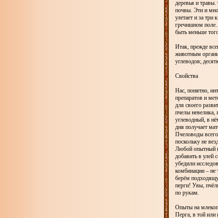
деревья и травы.
почвы. Эти и мно
улетает и за три
гречишном поле. 
быть меньше тог
Итак, прежде все
животным органи
углеводов; десят
Свойства
Нас, понятно, ин
препаратов и мет
для своего разви
пчелы невелика, 
углеводный, в нё
дня получает мат
Пчеловоды всего
поскольку не вез
Любой опытный пч
добавить в улей 
убедили исследов
комбинации – не 
берём подходящу
перги! Увы, пчёлы
по рукам.
Опыты на млекопи
Перга, в той или