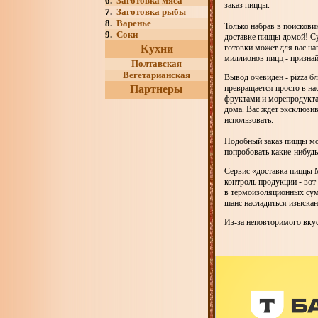
6.
Заготовка мяса
заказ пиццы.
7.
Заготовка рыбы
8.
Варенье
Только набрав в поискови
9.
Соки
доставке пиццы домой! Су
Кухни
готовки может для вас на
миллионов пицц - признай
Полтавская
Вегетарианская
Вывод очевиден - pizza б
Партнеры
превращается просто в на
фруктами и морепродукта
дома. Вас ждет эксклюзив
использовать.
Подобный заказ пиццы мо
попробовать какие-нибуд
Сервис «доставка пиццы 
контроль продукции - во
в термоизоляционных сум
шанс насладиться изыска
Из-за неповторимого вкус