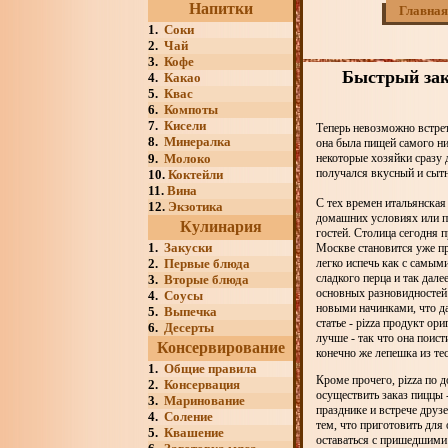
Напитки
Главная
1.
Соки
2.
Чай
3.
Кофе
Быстрый зак
4.
Какао
5.
Квас
6.
Компоты
7.
Кисели
Теперь невозможно встрети
8.
Минералка
она была пищей самого ни
9.
Молоко
некоторые хозяйки сразу 
получался вкусный и сытн
10.
Коктейли
11.
Вина
С тех времен итальянская
12.
Экзотика
домашних условиях или п
Кулинария
гостей. Столица сегодня п
1.
Закуски
Москве становится уже пр
2.
Первые блюда
легко испечь как с самым
сладкого перца и так дал
3.
Вторые блюда
основных разновидностей 
4.
Соусы
новыми начинками, что д
5.
Выпечка
статье - pizza продукт ор
6.
Десерты
лучше - так что она поис
Консервирование
конечно же лепешка из тес
1.
Общие правила
Кроме прочего, pizza по 
2.
Консервация
осуществить заказ пиццы 
3.
Маринование
празднике и встрече друз
4.
Соление
тем, что приготовить для
5.
Квашение
оставаться с пришедшими 