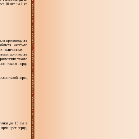
ее 10 шт. на 1 кг
ном производстве
бителя «чего-то
лых количествах —
малым количества
рименение такого
ием такого перца
оссии такой перец
ручки до 15 см в
 ярче цвет перца,