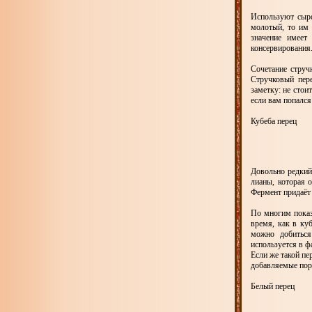
Используют сыро
молотый, то им 
значение имеет
консервирования
Сочетание струч
Стручковый пере
заметку: не стои
если вам попался
Кубеба перец
Довольно редкий 
лианы, которая 
Фермент придаёт 
По многим показ
время, как в ку
можно добиться
используется в ф
Если же такой пе
добавляемые порц
Белый перец