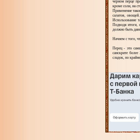
черном перце пр
кроме соли, на с
Применение таког
салатов, овощей
Использование т
Подводя итоги, с
должно быть дав
Начнем с того, ч
Перец - это сам
санскрите более
сладок, по крайн