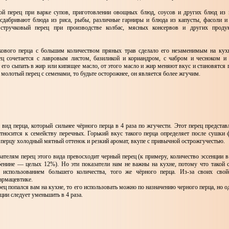
й перец при варке супов, приготовлении овощных блюд, соусов и других блюд из 
сдабривают блюда из риса, рыбы, различные гарниры и блюда из капусты, фасоли и
 стручковый перец при производстве колбас, мясных консервов и других проду
.
кового перца с большим количеством пряных трав сделало его незаменимым на кух
ц сочетается с лавровым листом, базиликой и кориандром, с чабром и чесноком и 
т его сыпать в жир или кипящее масло, от этого масло и жир меняют вкус и становятся 
 молотый перец с семенами, то будьте осторожнее, он является более жгучим.
вид перца, который сильнее чёрного перца в 4 раза по жгучести. Этот перец предста
относится к семейству перечных. Горький вкус такого перца определяет после сушки 
перцу холодный мятный оттенок и резкий аромат, вкупе с привычной острожгучестью.
ателям перец этого вида превосходит черный перец (к примеру, количество эссенции в
бенине — целых 12%). Но эти показатели нам не важны на кухне, потому что такой с
 использованием большего количества, того же чёрного перца. Из-за своих свойс
армацевтике.
рец попался вам на кухне, то его использовать можно по назначению черного перца, но 
ии следует уменьшить в 4 раза.