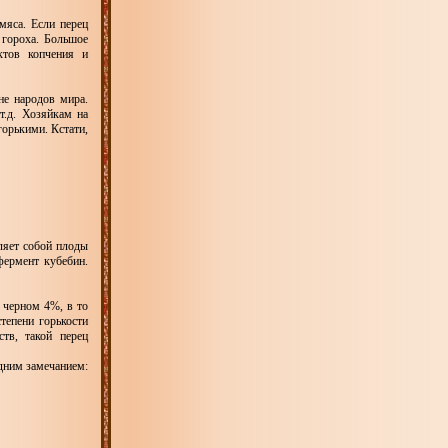
мяса. Если перец
 гороха. Большое
ктов копчения и
не народов мира.
т.д. Хозяйкам на
горькими. Кстати,
вляет собой плоды
фермент кубебин.
 черном 4%, в то
тепени горькости
тв, такой перец
одним замечанием: