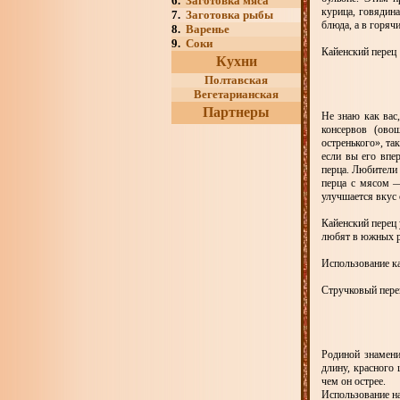
6.
Заготовка мяса
курица, говядина
7.
Заготовка рыбы
блюда, а в горяч
8.
Варенье
9.
Соки
Кайенский перец
Кухни
Полтавская
Вегетарианская
Партнеры
Не знаю как вас
консервов (ово
остренького», та
если вы его впе
перца. Любители
перца с мясом —
улучшается вкус
Кайенский перец 
любят в южных р
Использование ка
Стручковый пере
Родиной знамени
длину, красного 
чем он острее.
Использование на