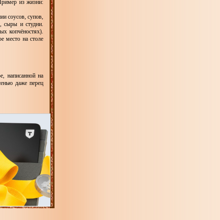
Пример из жизни:
ии соусов, супов,
, сыры и студни.
ых копчёностях).
ое место на столе
е, написанной на
сенью даже перец