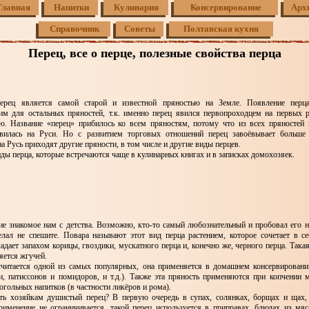
Главная
Напитки
Кулинария
Консервирование
Арх
Справочник
Советы
Полтавская кухня
Перец, все о перце, полезные свойства перца
перец является самой старой и известной пряностью на Земле. Появление перц
м для остальных пряностей, т.к. именно перец явился первопроходцем на первых 
ю. Название «перец» прибилось ко всем пряностям, потому что из всех пряностей
явилась на Руси. Но с развитием торговых отношений перец завоёвывает больше с
а Русь приходят другие пряности, в том числе и другие виды перцев.
ды перца, которые встречаются чаще в кулинарных книгах и в записках домохозяек.
ие знакомое нам с детства. Возможно, кто-то самый любознательный и пробовал его на
елал не спешите. Повара называют этот вид перца растением, которое сочетает в с
адает запахом корицы, гвоздики, мускатного перца и, конечно же, черного перца. Така
яется жгучей.
считается одной из самых популярных, она применяется в домашнем консервирован
и, патиссонов и помидоров, и т.д.). Также эта пряность применяются при копчении 
огольных напитков (в частности ликёров и рома).
ть хозяйкам душистый перец? В первую очередь в супах, солянках, борщах и щах
рименение не ограничивается, такой перец используется в приправах, блюдах из мяса