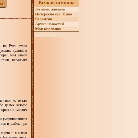
Всякая всячина
ив
Жульен, жюльен
Интересно про Пиво
Галантин
Архив новостей
Мои кнопочки
а на Руси стало
русских кухнях и
 перец был самой
тран, осваивает
 язык, но те кто
ебе целых четыре
я пряность меняет
ии (маринованных
мяса и рыбы, при
, харчо и мясном
 (свинина, дичь,