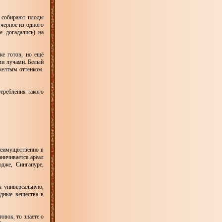
о собирают плоды
 черное из одного
е догадались) на
же готов, но ещё
ыми лучами. Белый
желтым оттенком.
требления такого
реимущественно в
аничивается ареал
дже, Сингапуре,
к универсальную,
едные вещества в
овок, то знаете о