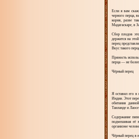
Если я вам скаж
черного перца, в
корня, разве та
Мадагаскаре, в 
Сбор плодов это
держится на этой
перец представл
Вкус такого перц
Пряность исполь
перца — не более
Чёрный перец
Я оставил его в
Индии. Этот пере
обитания данно
Таиланде и Лаосе
Содержание пипе
подмешивая её в
организме челове
Чёрный перец в н