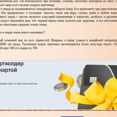
актически всё. Он используется при мочении, солении, заготовке консервов из мяса. 
толе чаще всего можно увидеть перечницу.
о перца не ограничивается стандартным набором блюд. Его применяют при приготовлен
. Им приправляют и холодные закуски, такие как икра, салаты, рыба в любом виде
акого перца с мясом является классикой (применение в паштетах, колбасах и различн
ледует напомнить вам, что черный перец очень полезен для здоровья, и его постоянн
но известным каждому члену семьи.
то в перце очень много витамина С.
ый основной вид из всех пряностей. Впервые о перце узнали в индийской литератур
 3000 лет назад. Различных видов перечных насчитывается более полутора тысяч. О
ей мере 500 его видов из 700.