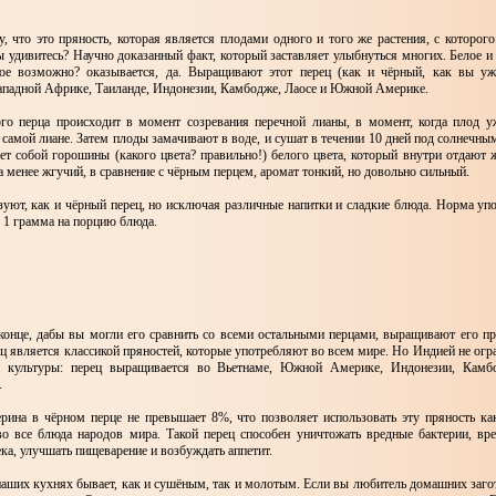
у, что это пряность, которая является плодами одного и того же растения, с которог
ы удивитесь? Научно доказанный факт, который заставляет улыбнуться многих. Белое и
кое возможно? оказывается, да. Выращивают этот перец (как и чёрный, как вы уж
Западной Африке, Таиланде, Индонезии, Камбодже, Лаосе и Южной Америке.
го перца происходит в момент созревания перечной лианы, в момент, когда плод у
 самой лиане. Затем плоды замачивают в воде, и сушат в течении 10 дней под солнечн
яет собой горошины (какого цвета? правильно!) белого цвета, который внутри отдают 
а менее жгучий, в сравнение с чёрным перцем, аромат тонкий, но довольно сильный.
зуют, как и чёрный перец, но исключая различные напитки и сладкие блюда. Норма упо
 1 грамма на порцию блюда.
 конце, дабы вы могли его сравнить со всеми остальными перцами, выращивают его п
ц является классикой пряностей, которые употребляют во всем мире. Но Индией не огр
й культуры: перец выращивается во Вьетнаме, Южной Америке, Индонезии, Камбо
.
рина в чёрном перце не превышает 8%, что позволяет использовать эту пряность ка
о все блюда народов мира. Такой перец способен уничтожать вредные бактерии, вр
ка, улучшать пищеварение и возбуждать аппетит.
аших кухнях бывает, как и сушёным, так и молотым. Если вы любитель домашних загот