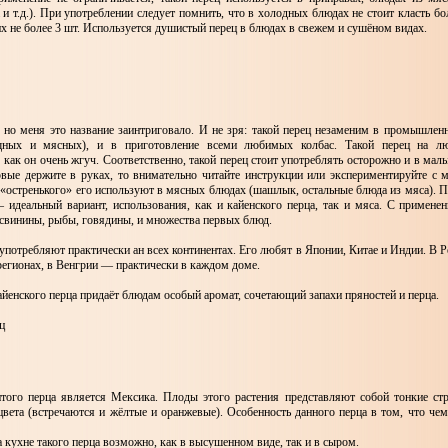
 и т.д.). При употреблении следует помнить, что в холодных блюдах не стоит класть бол
их не более 3 шт. Используется душистый перец в блюдах в свежем и сушёном видах.
, но меня это название заинтриговало. И не зря: такой перец незаменим в промышлен
щных и мясных), и в приготовление всеми любимых колбас. Такой перец на лю
к как он очень жгуч. Соответственно, такой перец стоит употреблять осторожно и в ма
рвые держите в руках, то внимательно читайте инструкции или экспериментируйте с 
 «остренького» его используют в мясных блюдах (шашлык, остальные блюда из мяса). П
 идеальный вариант, использования, как и кайенского перца, так и мяса. С применен
 свинины, рыбы, говядины, и множества первых блюд.
употребляют практически ан всех континентах. Его любят в Японии, Китае и Индии. В Р
егионах, в Венгрии — практически в каждом доме.
йенского перца придаёт блюдам особый аромат, сочетающий запахи пряностей и перца.
ц
того перца является Мексика. Плоды этого растения представляют собой тонкие ст
цвета (встречаются и жёлтые и оранжевые). Особенность данного перца в том, что чем
 кухне такого перца возможно, как в высушенном виде, так и в сыром.