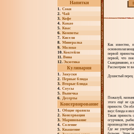
Напитки
1.
Соки
2.
Чай
3.
Кофе
4.
Какао
5.
Квас
6.
Компоты
7.
Кисели
8.
Минералка
Как известно, 
9.
Молоко
основополагающи
10.
Коктейли
первой пряность
11.
Вина
первой, что по
12.
Экзотика
Скандинавию, и н
Рассмотрим те ви
Кулинария
1.
Закуски
Душистый перец
2.
Первые блюда
3.
Вторые блюда
4.
Соусы
5.
Выпечка
Пожалуй, назван
6.
Десерты
этого ещё не сд
Консервирование
пряности. Он обл
1.
Общие правила
вкус блюда и явл
2.
Консервация
Такая пряность 
3.
Маринование
огурчиков, рыбк
4.
Соление
производстве алк
Где же употреби
5.
Квашение
бульоне. Этим п