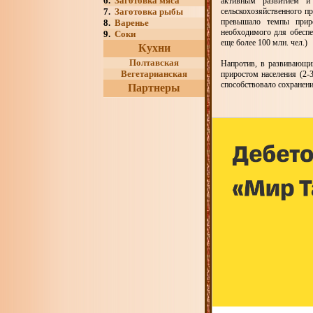
6.
Заготовка мяса
активным развитием и 
7.
Заготовка рыбы
сельскохозяйственного пр
превышало темпы прир
8.
Варенье
необходимого для обеспе
9.
Соки
еще более 100 млн. чел.)
Кухни
Полтавская
Напротив, в развивающих
Вегетарианская
приростом населения (2-
способствовало сохранен
Партнеры