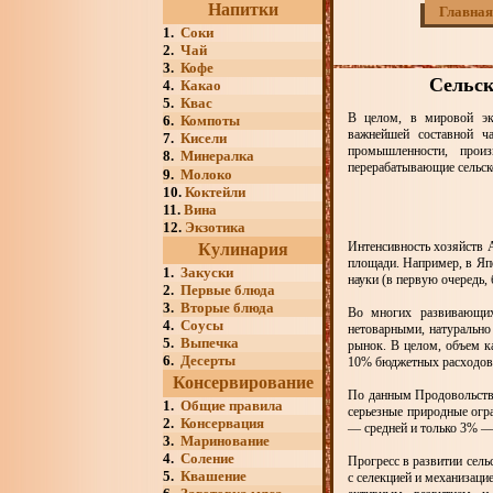
Напитки
Главная
1.
Соки
2.
Чай
3.
Кофе
Сельск
4.
Какао
5.
Квас
В целом, в мировой эко
6.
Компоты
важнейшей составной ч
7.
Кисели
промышленности, прои
8.
Минералка
перерабатывающие сельск
9.
Молоко
10.
Коктейли
11.
Вина
12.
Экзотика
Интенсивность хозяйств 
Кулинария
площади. Например, в Яп
1.
Закуски
науки (в первую очередь, 
2.
Первые блюда
3.
Вторые блюда
Во многих развивающихс
4.
Соусы
нетоварными, натурально
5.
Выпечка
рынок. В целом, объем ка
6.
Десерты
10% бюджетных расходов 
Консервирование
По данным Продовольств
1.
Общие правила
серьезные природные огр
2.
Консервация
— средней и только 3% —
3.
Маринование
4.
Соление
Прогресс в развитии сель
5.
Квашение
с селекцией и механизаци