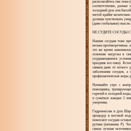
располагайтесь там лежа 
соответственно, разные 
холодный душ или бассейн
мятой крайне желательно:
должны чувствовать умиро
(даже глобальные) мысли.
НЕ СУДИТЕ СОСУДЫ 
Нашим сосудам тоже пред
весьма противоречивые, к
это же время шампански
основная нагрузка в св
ухудшающимися условиям
праздник все-таки). Кста
синяки даже от легкого 
заболевания сосудов, а 
профилактические меры дл
Начинайте утро с конт
помощника, тренирующег
горячей и холодной воды
и сужаться каждые 2 ми
умеренны.
Гидромассаж и душ Шарко
процедур в местной вод
помогают сосудам остават
рутина (витамина Р). Ч
самые лучшие источники 