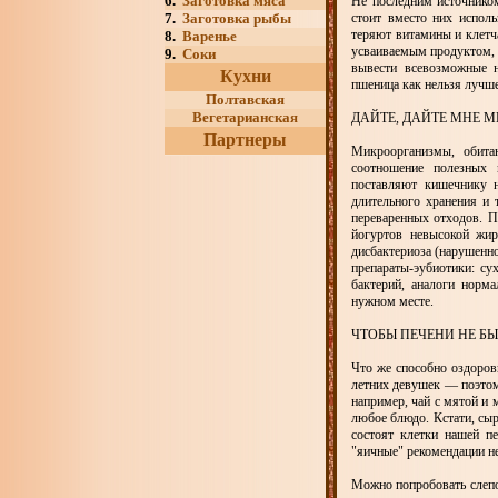
6.
Заготовка мяса
Не последним источником 
7.
Заготовка рыбы
стоит вместо них исполь
теряют витамины и клетча
8.
Варенье
усваиваемым продуктом, н
9.
Соки
вывести всевозможные 
Кухни
пшеница как нельзя лучше
Полтавская
Вегетарианская
ДАЙТЕ, ДАЙТЕ МНЕ 
Партнеры
Микроорганизмы, обита
соотношение полезных 
поставляют кишечнику н
длительного хранения и 
переваренных отходов. П
йогуртов невысокой жир
дисбактериоза (нарушенно
препараты-эубиотики: су
бактерий, аналоги норм
нужном месте.
ЧТОБЫ ПЕЧЕНИ НЕ Б
Что же способно оздорови
летних девушек — поэтом
например, чай с мятой и 
любое блюдо. Кстати, сы
состоят клетки нашей пе
"яичные" рекомендации не
Можно попробовать слеп