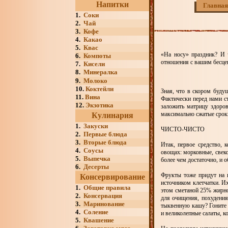
Напитки
Главная
1.
Соки
2.
Чай
3.
Кофе
4.
Какао
5.
Квас
«На носу» праздник? И 
6.
Компоты
отношения с вашим бесц
7.
Кисели
8.
Минералка
9.
Молоко
10.
Коктейли
Зная, что в скором будущ
11.
Вина
Фактически перед нами с
12.
Экзотика
заложить матрицу здоров
максимально сжатые срок
Кулинария
1.
Закуски
ЧИСТО-ЧИСТО
2.
Первые блюда
3.
Вторые блюда
Итак, первое средство, 
4.
Соусы
овощах: морковные, свеко
5.
Выпечка
более чем достаточно, и о
6.
Десерты
Фрукты тоже придут на 
Консервирование
источником клетчатки. И
1.
Общие правила
этом сметаной 25% жирно
2.
Консервация
для очищения, похудения
3.
Маринование
тыквенную кашу? Гоните 
4.
Соление
и великолепные салаты, к
5.
Квашение