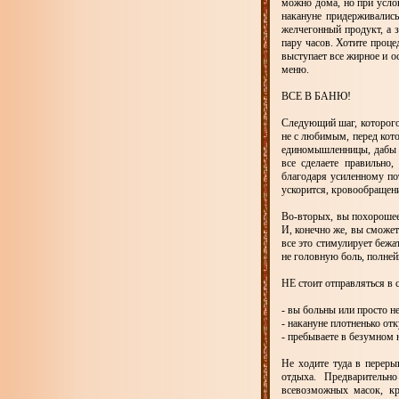
можно дома, но при усло
накануне придерживались
желчегонный продукт, а 
пару часов. Хотите проц
выступает все жирное и о
меню.
ВСЕ В БАНЮ!
Следующий шаг, которого 
не с любимым, перед кот
единомышленницы, дабы не
все сделаете правильно,
благодаря усиленному по
ускорится, кровообращен
Во-вторых, вы похорошеет
И, конечно же, вы сможет
все это стимулирует бежа
не головную боль, полней
НЕ стоит отправляться в с
- вы больны или просто н
- накануне плотненько от
- пребываете в безумном на
Не ходите туда в переры
отдыха. Предварительн
всевозможных масок, кр