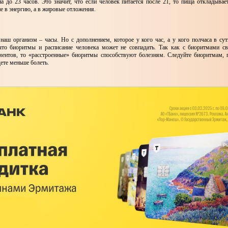
а до 23 часов. Это значит, что если человек питается после 21, то пища откладывае
 не в энергию, а в жировые отложения.
 наш организм – часы. Но с дополнением, которое у кого час, а у кого полчаса в сут
что биоритмы и расписание человека может не совпадать. Так как с биоритмами св
ентов, то «расстроенные» биоритмы способствуют болезням. Следуйте биоритмам,
ете меньше болеть.