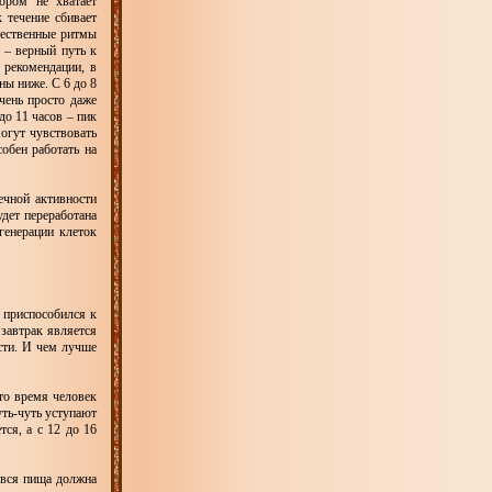
ором не хватает
 течение сбивает
тественные ритмы
 – верный путь к
 рекомендации, в
ы ниже. С 6 до 8
чень просто даже
до 11 часов – пик
могут чувствовать
обен работать на
ечной активности
удет переработана
генерации клеток
 приспособился к
 завтрак является
сти. И чем лучше
это время человек
уть-чуть уступают
ся, а с 12 до 16
 вся пища должна