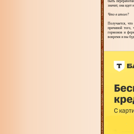
быть переработан
значит, она идет
Что в итоге?
Получается, что
причиной того, 
гормонов и ферм
вовремя и вы буд