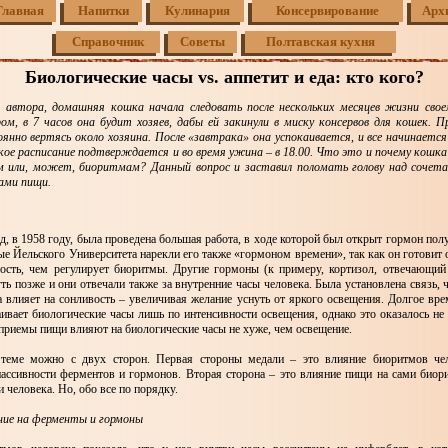
Главная
Напитки
Кулинария
Консервирование
Арх
Справочник
Советы
Полтавская кухня
Биологические часы vs. аппетит и еда: кто кого?
 автора, домашняя кошка начала следовать после нескольких месяцев жизни свое
ом, в 7 часов она будит хозяев, дабы ей закинули в миску консервов для кошек. 
янно вертясь около хозяина. После «завтрака» она успокаивается, и все начинается 
ткое расписание подтверждается и во время ужина – в 18.00. Что это и почему кошк
м или, может, биоритмам? Данный вопрос и заставил поломать голову над сочет
мами пищи.
ад, в 1958 году, была проведена большая работа, в ходе которой был открыт гормон по
е Йельского Университета нарекли его также «гормоном времени», так как он готовит 
ость, чем регулирует биоритмы. Другие гормоны (к примеру, кортизол, отвечающий
ь позже и они отвечали также за внутренние часы человека. Была установлена связь, 
 влияет на сонливость – увеличивая желание уснуть от яркого освещения. Долгое вре
ивает биологические часы лишь по интенсивности освещения, однако это оказалось не
приемы пищи влияют на биологические часы не хуже, чем освещение.
 теме можно с двух сторон. Первая стороны медали – это влияние биоритмов че
пассивности ферментов и гормонов. Вторая сторона – это влияние пищи на сами биори
 человека. Но, обо все по порядку.
ние на ферменты и гормоны