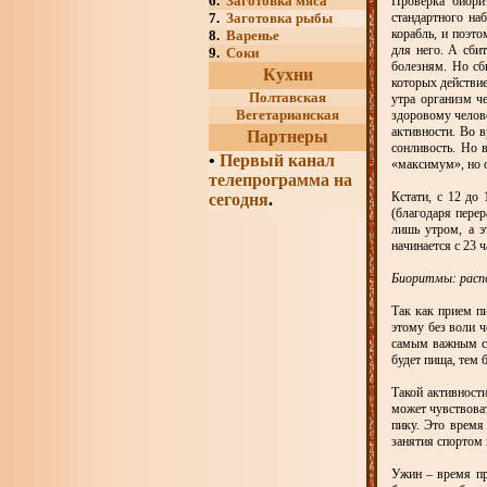
6.
Заготовка мяса
Проверка биори
7.
Заготовка рыбы
стандартного на
корабль, и поэт
8.
Варенье
для него. А сби
9.
Соки
болезням. Но сб
Кухни
которых действи
Полтавская
утра организм ч
Вегетарианская
здоровому челове
активности. Во в
Партнеры
сонливость. Но 
•
Первый канал
«максимум», но о
телепрограмма на
Кстати, с 12 до
сегодня
.
(благодаря перер
лишь утром, а э
начинается с 23 ч
Биоритмы: расп
Так как прием п
этому без воли ч
самым важным ср
будет пища, тем 
Такой активности
может чувствоват
пику. Это время
занятия спортом
Ужин – время пр