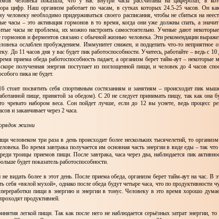
тмов человека показала, что у нас внутри часы рассчитаны на циферблат, в кот
бора цифр. Наш организм работает по часам, в сутках которых 24.5-25 часов. Он как
ому человеку необходимо придерживаться своего расписания, чтобы не сбиться на неес
тые часы – это активация гормонов в то время, когда они уже должны спать, а значит
итые часы не проблема, их можно настроить самостоятельно. Ученые дают некоторые
е гормонов и ферментов связано с обычной жизнью человека. Эти рекомендации выражен
еловека ослаблен пробуждением. Иммунитет снижен, и подцепить что-то неприятное о
ку. До 11 часов дня у вас будет пик работоспособности. Учитесь, работайте – ведь с 10 
ремя приема обеда работоспособность падает, а организм берет тайм-аут – некоторые 
вскоре полученная энергия поступает из поглощенной пищи, и человек до 4 часов спос
собого пика не будет.
 16 стоит посвятить себя спортивным состязаниям и занятиям – происходит пик мыш
аботанной пище, принятой за обедом). С 20 не следует принимать пищу, так как она б
то чревато набором веса. Сон пойдет лучше, если до 12 вы уснете, ведь процесс ре
асов и заканчивает через 2 часа.
орядок жизни
ищи человеком три раза в день происходит более нескольких тысячелетий, то организм
еловека. Во время завтрака получается им основная часть энергии в виде еды – так что
еди троицы приемов пищи. После завтрака, часа через два, наблюдается пик активно
больше будет показатель работоспособности.
 не видать более в этот день. После приема обеда, организм берет тайм-аут на час. В 
ь себя «вялой мухой», однако после обеда будут четыре часа, что по продуктивности ч
 переработки пищи в энергию и энергии в тонус. Человеку в это время хорошо думает
 проходят продуктивней.
инятия легкой пищи. Так как после него не наблюдается серьёзных затрат энергии, то