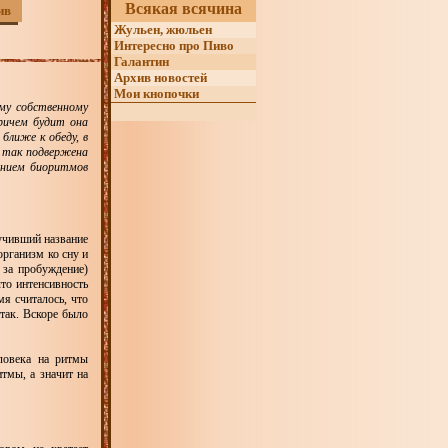
Всякая всячина
ив
Жульен, жюльен
Интересно про Пиво
Галантин
Архив новостей
Мои кнопочки
му собственному
Причем будит она
ближе к обеду, в
а так подвержена
анием биоритмов
лучивший название
организм ко сну и
 за пробуждение)
что интенсивность
мя считалось, что
 так. Вскоре было
ловека на ритмы
тмы, а значит на