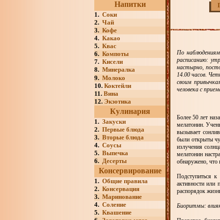
Напитки
1.
Соки
2.
Чай
3.
Кофе
4.
Какао
5.
Квас
По наблюдениям
6.
Компоты
расписанию: утр
7.
Кисели
настырно, посто
8.
Минералка
14.00 часов. Че
9.
Молоко
своим привычка
10.
Коктейли
человека с прие
11.
Вина
12.
Экзотика
Кулинария
Более 50 лет наз
1.
Закуски
мелатонин. Учены
2.
Первые блюда
вызывает сонлив
3.
Вторые блюда
были открыты чут
4.
Соусы
излучения солнца
5.
Выпечка
мелатонин настра
6.
Десерты
обнаружено, что 
Консервирование
Подступиться к
1.
Общие правила
активности или 
2.
Консервация
распорядок жизни
3.
Маринование
4.
Соление
Биоритмы: влия
5.
Квашение