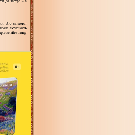
тся до завтра – а
ки. Это является
язана активность
 принимайте пищу