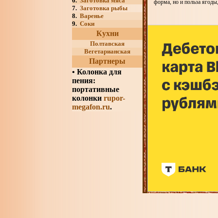
6.
Заготовка мяса
форма, но и польза ягоды
7.
Заготовка рыбы
8.
Варенье
9.
Соки
Кухни
Полтавская
Вегетарианская
Партнеры
•
Колонка для
пения:
портативные
колонки
rupor-
megafon.ru
.