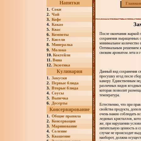
Напитки
Главная
1.
Соки
2.
Чай
3.
Кофе
За
4.
Какао
5.
Квас
После окончания жаркой п
6.
Компоты
сохранения выращенных о
7.
Кисели
минимальное количество в
8.
Минералка
Оптимальным решением яв
9.
Молоко
свежим ароматом лета и го
10.
Коктейли
11.
Вина
12.
Экзотика
Кулинария
Данный вид сохранения св
просушку ягод после сбо
1.
Закуски
камеру. Единственным нед
2.
Первые блюда
различных видов ягодных
3.
Вторые блюда
которая позволит размеща
4.
Соусы
температура.
5.
Выпечка
6.
Десерты
Естественно, что при пра
Консервирование
свойства продукта, допол
очень важно соблюдать вс
1.
Общие правила
ледяных кристаллов, кот
2.
Консервация
же, при нарушении услови
3.
Маринование
питательную ценность и с
4.
Соление
случае не происходит выд
5.
Квашение
наоборот, должна осущест